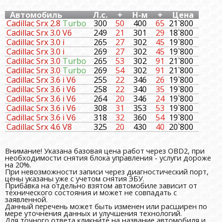
Автомобиль
Л.с.
+
Н-м
+
Цена
Cadillac Srx 2.8
Turbo
300
50
400
65
21`800
Cadillac Srx 3.0 V6
249
21
301
29
18`800
Cadillac Srx 3.0 i
265
27
302
45
19`800
Cadillac Srx 3.0 i
269
27
302
45
19`800
Cadillac Srx 3.0
Turbo
265
53
302
91
21`800
Cadillac Srx 3.0
Turbo
269
54
302
91
21`800
Cadillac Srx 3.6 i V6
255
22
346
26
19`800
Cadillac Srx 3.6 i V6
258
22
340
35
19`800
Cadillac Srx 3.6 i V6
264
20
346
24
19`800
Cadillac Srx 3.6 i V6
308
31
353
53
19`800
Cadillac Srx 3.6 i V6
318
32
360
54
19`800
Cadillac Srx 4.6 V8
325
20
430
40
20`800
Внимание! Указана базовая цена работ через OBD2, при
необходимости снятия блока управления - услуги дороже
на 20%.
При невозможности записи через диагностический порт,
цены указаны уже с учетом снятия ЭБУ.
Прибавка на отдельно взятом автомобиле зависит от
технического состояния и может не совпадать с
заявленной.
Данный перечень может быть изменен или расширен по
мере уточнения данных и улучшения технологий.
Для точного ответа кликните на название автомобиля и