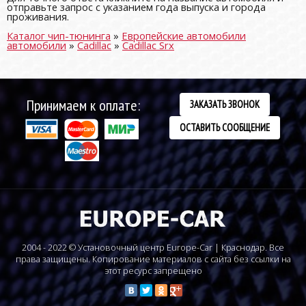
отправьте запрос с указанием года выпуска и города
проживания.
Каталог чип-тюнинга
»
Европейские автомобили
автомобили
»
Cadillac
»
Cadillac Srx
Принимаем к оплате:
ЗАКАЗАТЬ ЗВОНОК
ОСТАВИТЬ СООБЩЕНИЕ
2004 - 2022 © Установочный центр Europe-Car | Краснодар. Все
права защищены. Копирование материалов с сайта без ссылки на
этот ресурс запрещено