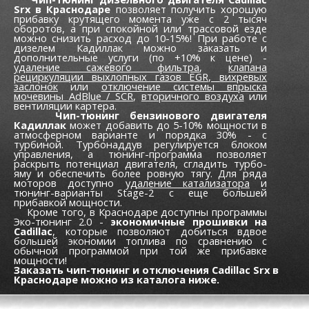
Srx в Краснодаре
позволяет получить хорошую
прибавку крутящего момента уже c 2 тысяч
оборотов, а при спокойной или трассовой езде
можно снизить расход до 10-15%! При работе с
дизелем Кадиллак можно заказать и
дополнительные услуги (по +10% к цене) -
удаление сажевого фильтра
,
клапана
рециркуляции выхлопных газов EGR,
вихревых
заслонок
или
отключение системы впрыска
мочевины AdBlue / SCR
,
вторичного воздуха
или
вентиляции картера.
Чип-тюнинг бензинового двигателя
Кадиллак
может добавить до 5-10% мощности в
атмосферном варианте и порядка 30% - с
турбиной. Турбонаддув регулируется блоком
управления, а тюнинг-программа позволяет
раскрыть потенциал двигателя, сгладить турбо-
яму и обеспечить более ровную тягу. Для ряда
моторов доступно
удаление катализатора
и
тюнинг-варианты Stage-2 с еще большей
прибавкой мощности.
Кроме того, в Краснодаре доступны программы
Эко-тюнинг 2.0 -
экономичные прошивки на
Cadillac
, которые позволяют добиться вдвое
большей экономии топлива по сравнению с
обычной программой при той же прибавке
мощности!
Заказать чип-тюнинг и отключения Cadillac Srx в
Краснодаре можно из каталога ниже.