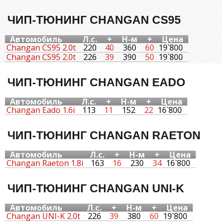
ЧИП-ТЮНИНГ CHANGAN CS95
Автомобиль
Л.с.
+
Н-м
+
Цена
Changan CS95 2.0t
220
40
360
60
19`800
Changan CS95 2.0t
226
39
390
50
19`800
ЧИП-ТЮНИНГ CHANGAN EADO
Автомобиль
Л.с.
+
Н-м
+
Цена
Changan Eado 1.6i
113
11
152
22
16`800
ЧИП-ТЮНИНГ CHANGAN RAETON
Автомобиль
Л.с.
+
Н-м
+
Цена
Changan Raeton 1.8i
163
16
230
34
16`800
ЧИП-ТЮНИНГ CHANGAN UNI-K
Автомобиль
Л.с.
+
Н-м
+
Цена
Changan UNI-K 2.0t
226
39
380
60
19`800