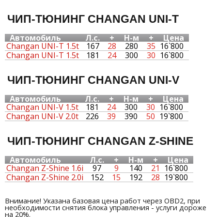
ЧИП-ТЮНИНГ CHANGAN UNI-T
Автомобиль
Л.с.
+
Н-м
+
Цена
Changan UNI-T 1.5t
167
28
280
35
16`800
Changan UNI-T 1.5t
181
24
300
30
16`800
ЧИП-ТЮНИНГ CHANGAN UNI-V
Автомобиль
Л.с.
+
Н-м
+
Цена
Changan UNI-V 1.5t
181
24
300
30
16`800
Changan UNI-V 2.0t
226
39
390
50
19`800
ЧИП-ТЮНИНГ CHANGAN Z-SHINE
Автомобиль
Л.с.
+
Н-м
+
Цена
Changan Z-Shine 1.6i
97
9
140
21
16`800
Changan Z-Shine 2.0i
152
15
192
28
19`800
Внимание! Указана базовая цена работ через OBD2, при
необходимости снятия блока управления - услуги дороже
на 20%.