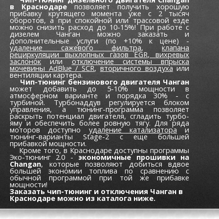
в Краснодаре
позволяет получить хорошую
прибавку крутящего момента уже c 2 тысяч
оборотов, а при спокойной или трассовой езде
можно снизить расход до 10-15%! При работе с
дизелем Чанган можно заказать и
дополнительные услуги (по +10% к цене) -
удаление сажевого фильтра
,
клапана
рециркуляции выхлопных газов EGR,
вихревых
заслонок
или
отключение системы впрыска
мочевины AdBlue / SCR
,
вторичного воздуха
или
вентиляции картера.
Чип-тюнинг бензинового двигателя Чанган
может добавить до 5-10% мощности в
атмосферном варианте и порядка 30% - с
турбиной. Турбонаддув регулируется блоком
управления, а тюнинг-программа позволяет
раскрыть потенциал двигателя, сгладить турбо-
яму и обеспечить более ровную тягу. Для ряда
моторов доступно
удаление катализатора
и
тюнинг-варианты Stage-2 с еще большей
прибавкой мощности.
Кроме того, в Краснодаре доступны программы
Эко-тюнинг 2.0 -
экономичные прошивки на
Changan
, которые позволяют добиться вдвое
большей экономии топлива по сравнению с
обычной программой при той же прибавке
мощности!
Заказать чип-тюнинг и отключения Чанган в
Краснодаре можно из каталога ниже.