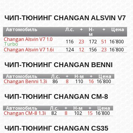
ЧИП-ТЮНИНГ CHANGAN ALSVIN V7
Автомобиль
Л.с.
+
Н-
+
Цена
м
Changan Alsvin V7 1.0
116
23
172
51
16`800
Turbo
Changan Alsvin V7 1.6i
124
12
156
23
16`800
ЧИП-ТЮНИНГ CHANGAN BENNI
Автомобиль
Л.с.
+
Н-м
+
Цена
Changan Benni 1.3i
86
8
110
16
16`800
ЧИП-ТЮНИНГ CHANGAN CM-8
Автомобиль
Л.с.
+
Н-м
+
Цена
Changan CM-8 1.3i
82
8
102
15
16`800
ЧИП-ТЮНИНГ CHANGAN CS35