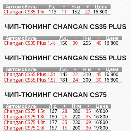
Автомобиль
Л.с.
+
Н-м
+
Цена
Changan CS35 1.6i
113
11
152
22
16`800
ЧИП-ТЮНИНГ CHANGAN CS35 PLUS
Автомобиль
Л.с.
+
Н-м
+
Цена
Changan CS35 Plus 1.4t
150
30
255
40
16`800
ЧИП-ТЮНИНГ CHANGAN CS55 PLUS
Автомобиль
Л.с.
+
Н-м
+
Цена
Changan CS55 Plus 1.5t
143
22
210
45
16`800
Changan CS55 Plus 1.5t
181
24
300
30
16`800
ЧИП-ТЮНИНГ CHANGAN CS75
Автомобиль
Л.с.
+
Н-м
+
Цена
Changan CS75 1.5t
167
28
280
35
16`800
Changan CS75 1.8t
150
25
220
35
16`800
Changan CS75 1.8t
177
35
230
69
16`800
Changan CS75 2.0i
157
15
200
30
19`800