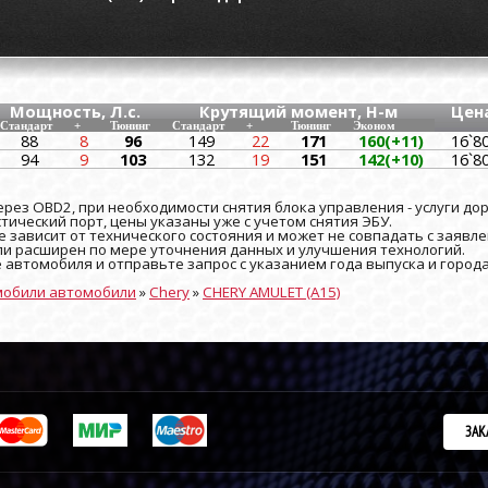
Мощность, Л.с.
Крутящий момент, Н-м
Цен
Стандарт
+
Тюнинг
Стандарт
+
Тюнинг
Эконом
88
8
96
149
22
171
160(+11)
16`8
94
9
103
132
19
151
142(+10)
16`8
рез OBD2, при необходимости снятия блока управления - услуги до
ический порт, цены указаны уже с учетом снятия ЭБУ.
 зависит от технического состояния и может не совпадать с заявле
и расширен по мере уточнения данных и улучшения технологий.
е автомобиля и отправьте запрос с указанием года выпуска и город
мобили автомобили
»
Chery
»
CHERY AMULET (A15)
ЗАК