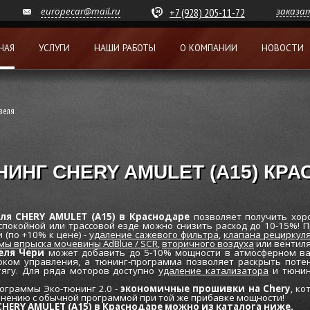
europecar@mail.ru
заказа
+7 (928) 205-11-72
НАЯ
УСЛУГИ
НАШИ РАБОТЫ
О КОМПАНИИ
НОВОСТИ
зеля
ИНГ CHERY AMULET (A15) КР
я CHERY AMULET (A15) в Краснодаре
позволяет получить хор
спокойной или трассовой езде можно снизить расход до 10-15%! 
 (по +10% к цене) -
удаление сажевого фильтра
,
клапана рециркуля
мы впрыска мочевины AdBlue / SCR
,
вторичного воздуха
или вентиля
еля Чери
может добавить до 5-10% мощности в атмосферном вар
оком управления, а тюнинг-программа позволяет раскрыть потен
тягу. Для ряда моторов доступно
удаление катализатора
и тюнин
ограммы Эко-тюнинг 2.0 -
экономичные прошивки на Chery
, к
внению с обычной программой при той же прибавке мощности!
HERY AMULET (A15) в Краснодаре можно из каталога ниже.