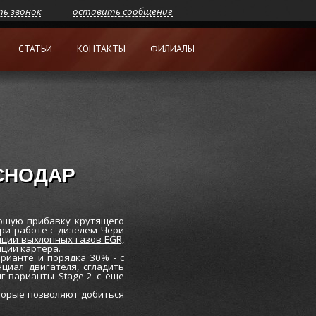
ть звонок
оставить сообщение
СТАТЬИ
КОНТАКТЫ
ФИЛИАЛЫ
АСНОДАР
ошую прибавку крутящего
При работе с дизелем Чери
ции выхлопных газов EGR,
ции картера.
ианте и порядка 30% - с
циал двигателя, сгладить
г-варианты Stage-2 с еще
оторые позволяют добиться