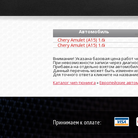
Автомобиль
Chery Amulet (A15) 1.6i
Chery Amulet (A15) 1.6i
Внимание! Указана базовая цена работ че
При невозможности записи через диагност
Прибавка на отдельно взятом автомобиле
Данный перечень может быть изменен ил
Для точного ответа кликните на названи
Каталог чип-тюнинга
»
Европейские авто
Принимаем к оплате: