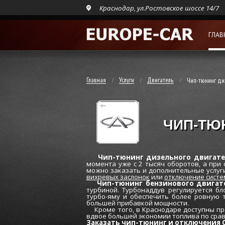
Краснодар, ул.Ростовское шоссе 14/7
ГЛАВ
Главная
Услуги
Двигатель
Чип-тюнинг ди
ЧИП-ТЮН
Чип-тюнинг дизельного двигател
момента уже c 2 тысяч оборотов, а при 
можно заказать и дополнительные услуги
вихревых заслонок
или
отключение систе
Чип-тюнинг бензинового двигат
турбиной. Турбонаддув регулируется бл
турбо-яму и обеспечить более ровную 
большей прибавкой мощности.
Кроме того, в Краснодаре доступны пр
вдвое большей экономии топлива по сра
Заказать чип-тюнинг и отключения C