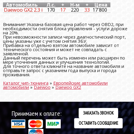
Автомобиль
Л.с.
+
Н-м
+
Цена
Daewoo GX2 2.3 i
170
17
220
33
17`800
Внимание! Указана базовая цена работ через OBD2, при
необходимости снятия блока управления - услуги дороже
на 20%.
При невозможности записи через диагностический порт,
цены указаны уже с учетом снятия ЭБУ.
Прибавка на отдельно взятом автомобиле зависит от
технического состояния и может не совпадать с
заявленной.
Данный перечень может быть изменен или расширен по
мере уточнения данных и улучшения технологий.
Для точного ответа кликните на название автомобиля и
отправьте запрос с указанием года выпуска и города
проживания.
Каталог чип-тюнинга
»
Европейские автомобили
автомобили
»
Daewoo
»
Daewoo GX2
Принимаем к оплате:
ЗАКАЗАТЬ ЗВОНОК
ОСТАВИТЬ СООБЩЕНИЕ