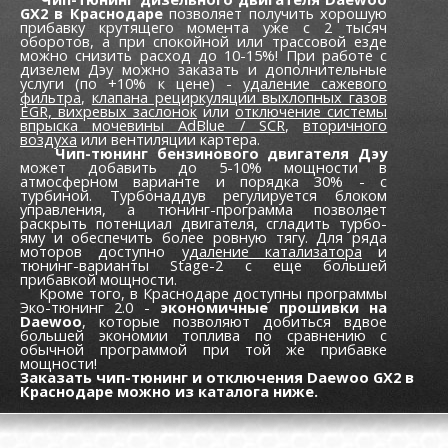
GX2 в Краснодаре
позволяет получить хорошую
прибавку крутящего момента уже c 2 тысяч
оборотов, а при спокойной или трассовой езде
можно снизить расход до 10-15%! При работе с
дизелем Дэу можно заказать и дополнительные
услуги (по +10% к цене) -
удаление сажевого
фильтра
,
клапана рециркуляции выхлопных газов
EGR,
вихревых заслонок
или
отключение системы
впрыска мочевины AdBlue / SCR
,
вторичного
воздуха
или вентиляции картера.
Чип-тюнинг бензинового двигателя Дэу
может добавить до 5-10% мощности в
атмосферном варианте и порядка 30% - с
турбиной. Турбонаддув регулируется блоком
управления, а тюнинг-программа позволяет
раскрыть потенциал двигателя, сгладить турбо-
яму и обеспечить более ровную тягу. Для ряда
моторов доступно
удаление катализатора
и
тюнинг-варианты Stage-2 с еще большей
прибавкой мощности.
Кроме того, в Краснодаре доступны программы
Эко-тюнинг 2.0 -
экономичные прошивки на
Daewoo
, которые позволяют добиться вдвое
большей экономии топлива по сравнению с
обычной программой при той же прибавке
мощности!
Заказать чип-тюнинг и отключения Daewoo GX2 в
Краснодаре можно из каталога ниже.