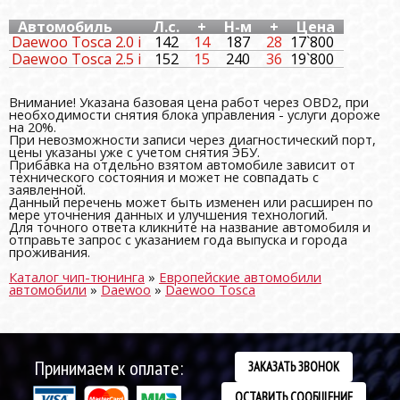
Автомобиль
Л.с.
+
Н-м
+
Цена
Daewoo Tosca 2.0 i
142
14
187
28
17`800
Daewoo Tosca 2.5 i
152
15
240
36
19`800
Внимание! Указана базовая цена работ через OBD2, при
необходимости снятия блока управления - услуги дороже
на 20%.
При невозможности записи через диагностический порт,
цены указаны уже с учетом снятия ЭБУ.
Прибавка на отдельно взятом автомобиле зависит от
технического состояния и может не совпадать с
заявленной.
Данный перечень может быть изменен или расширен по
мере уточнения данных и улучшения технологий.
Для точного ответа кликните на название автомобиля и
отправьте запрос с указанием года выпуска и города
проживания.
Каталог чип-тюнинга
»
Европейские автомобили
автомобили
»
Daewoo
»
Daewoo Tosca
Принимаем к оплате:
ЗАКАЗАТЬ ЗВОНОК
ОСТАВИТЬ СООБЩЕНИЕ