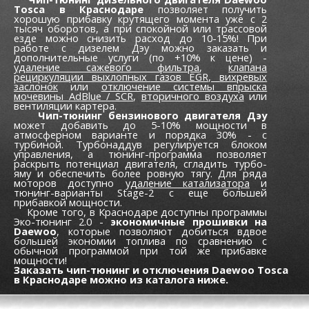
Tosca в Краснодаре
позволяет получить
хорошую прибавку крутящего момента уже c 2
тысяч оборотов, а при спокойной или трассовой
езде можно снизить расход до 10-15%! При
работе с дизелем Дэу можно заказать и
дополнительные услуги (по +10% к цене) -
удаление сажевого фильтра
,
клапана
рециркуляции выхлопных газов EGR,
вихревых
заслонок
или
отключение системы впрыска
мочевины AdBlue / SCR
,
вторичного воздуха
или
вентиляции картера.
Чип-тюнинг бензинового двигателя Дэу
может добавить до 5-10% мощности в
атмосферном варианте и порядка 30% - с
турбиной. Турбонаддув регулируется блоком
управления, а тюнинг-программа позволяет
раскрыть потенциал двигателя, сгладить турбо-
яму и обеспечить более ровную тягу. Для ряда
моторов доступно
удаление катализатора
и
тюнинг-варианты Stage-2 с еще большей
прибавкой мощности.
Кроме того, в Краснодаре доступны программы
Эко-тюнинг 2.0 -
экономичные прошивки на
Daewoo
, которые позволяют добиться вдвое
большей экономии топлива по сравнению с
обычной программой при той же прибавке
мощности!
Заказать чип-тюнинг и отключения Daewoo Tosca
в Краснодаре можно из каталога ниже.