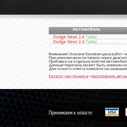
Автомобиль
Dodge Neon 2.4
Turbo
Dodge Neon 2.4
Turbo
Внимание! Указана базовая цена работ че
При невозможности записи через диагност
Прибавка на отдельно взятом автомобиле
Данный перечень может быть изменен ил
Для точного ответа кликните на названи
Каталог чип-тюнинга
»
Европейские авто
Принимаем к оплате: