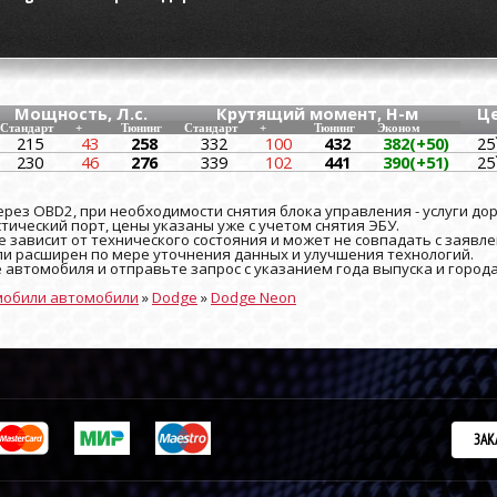
Мощность, Л.с.
Крутящий момент, Н-м
Ц
Стандарт
+
Тюнинг
Стандарт
+
Тюнинг
Эконом
215
43
258
332
100
432
382(+50)
25
230
46
276
339
102
441
390(+51)
25
рез OBD2, при необходимости снятия блока управления - услуги до
ический порт, цены указаны уже с учетом снятия ЭБУ.
 зависит от технического состояния и может не совпадать с заявле
и расширен по мере уточнения данных и улучшения технологий.
е автомобиля и отправьте запрос с указанием года выпуска и город
мобили автомобили
»
Dodge
»
Dodge Neon
ЗАК