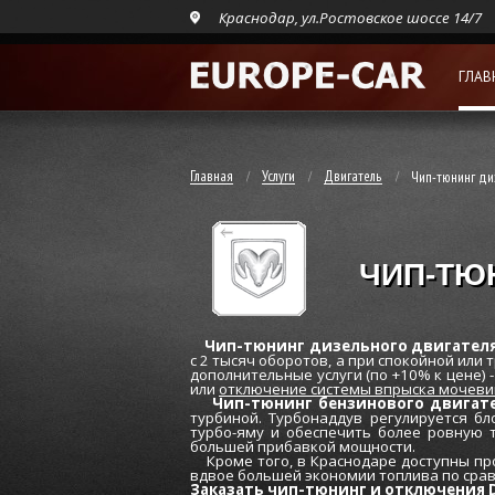
Краснодар, ул.Ростовское шоссе 14/7
ГЛАВ
Главная
Услуги
Двигатель
Чип-тюнинг ди
ЧИП-ТЮ
Чип-тюнинг дизельного двигателя
c 2 тысяч оборотов, а при спокойной или
дополнительные услуги (по +10% к цене) 
или
отключение системы впрыска мочевин
Чип-тюнинг бензинового двигат
турбиной. Турбонаддув регулируется бл
турбо-яму и обеспечить более ровную 
большей прибавкой мощности.
Кроме того, в Краснодаре доступны про
вдвое большей экономии топлива по сра
Заказать чип-тюнинг и отключения D