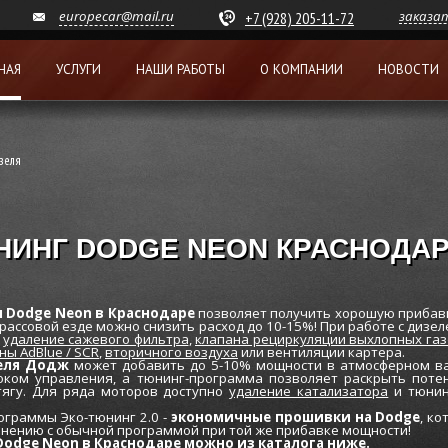
europecar@mail.ru
заказа
+7 (928) 205-11-72
НАЯ
УСЛУГИ
НАШИ РАБОТЫ
О КОМПАНИИ
НОВОСТИ
зеля
НИНГ DODGE NEON КРАСНОДА
 Dodge Neon в Краснодаре
позволяет получить хорошую прибав
 трассовой езде можно снизить расход до 10-15%! При работе с диз
-
удаление сажевого фильтра
,
клапана рециркуляции выхлопных газ
ы AdBlue / SCR
,
вторичного воздуха
или вентиляции картера.
еля Додж
может добавить до 5-10% мощности в атмосферном ва
оком управления, а тюнинг-программа позволяет раскрыть потен
тягу. Для ряда моторов доступно
удаление катализатора
и тюнин
граммы Эко-тюнинг 2.0 -
экономичные прошивки на Dodge
, к
внению с обычной программой при той же прибавке мощности!
odge Neon в Краснодаре можно из каталога ниже.