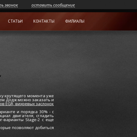
ть звонок
оставить сообщение
СТАТЬИ
КОНТАКТЫ
ФИЛИАЛЫ
Р
ку крутящего момента уже
елем Додж можно заказать и
ов EGR,
вихревых заслонок
рианте и порядка 30% - с
циал двигателя, сгладить
г-варианты Stage-2 с еще
оторые позволяют добиться