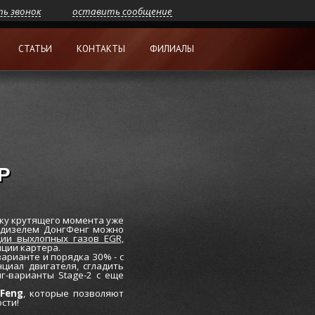
ть звонок
оставить сообщение
СТАТЬИ
КОНТАКТЫ
ФИЛИАЛЫ
Р
ку крутящего момента уже
с дизелем ДонгФенг можно
ции выхлопных газов EGR,
ции картера.
рианте и порядка 30% - с
циал двигателя, сгладить
г-варианты Stage-2 с еще
Feng
, которые позволяют
сти!