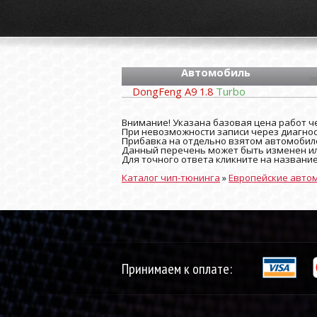
Автомобиль
DongFeng A9 1.8
Turbo
Внимание! Указана базовая цена работ че
При невозможности записи через диагност
Прибавка на отдельно взятом автомобиле
Данный перечень может быть изменен ил
Для точного ответа кликните на названи
Каталог чип-тюнинга
»
Европейские авто
Принимаем к оплате: