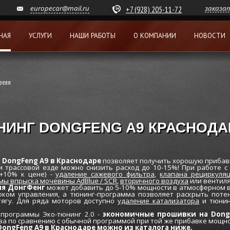
europecar@mail.ru
заказа
+7 (928) 205-11-72
НАЯ
УСЛУГИ
НАШИ РАБОТЫ
О КОМПАНИИ
НОВОСТИ
зеля
НИНГ DONGFENG A9 КРАСНОДА
DongFeng A9 в Краснодаре
позволяет получить хорошую прибав
ли трассовой езде можно снизить расход до 10-15%! При работе 
 +10% к цене) -
удаление сажевого фильтра
,
клапана рециркуля
мы впрыска мочевины AdBlue / SCR
,
вторичного воздуха
или вентиля
ля ДонгФенг
может добавить до 5-10% мощности в атмосферном ва
оком управления, а тюнинг-программа позволяет раскрыть потен
тягу. Для ряда моторов доступно
удаление катализатора
и тюнин
программы Эко-тюнинг 2.0 -
экономичные прошивки на Dong
ва по сравнению с обычной программой при той же прибавке мощно
ongFeng A9 в Краснодаре можно из каталога ниже.