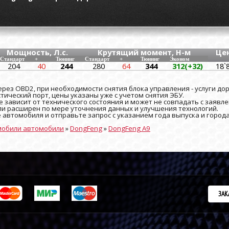
Мощность, Л.с.
Крутящий момент, Н-м
Це
Стандарт
+
Тюнинг
Стандарт
+
Тюнинг
Эконом
204
40
244
280
64
344
312(+32)
18`
рез OBD2, при необходимости снятия блока управления - услуги до
ический порт, цены указаны уже с учетом снятия ЭБУ.
 зависит от технического состояния и может не совпадать с заявле
и расширен по мере уточнения данных и улучшения технологий.
е автомобиля и отправьте запрос с указанием года выпуска и город
мобили автомобили
»
DongFeng
»
DongFeng A9
ЗАК