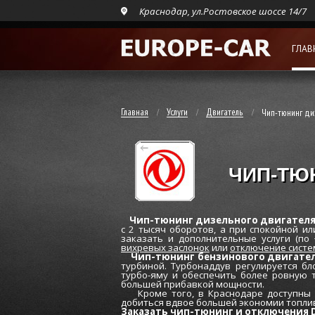
Краснодар, ул.Ростовское шоссе 14/7
ГЛАВ
Главная
Услуги
Двигатель
Чип-тюнинг ди
ЧИП-ТЮ
Чип-тюнинг дизельного двигателя 
c 2 тысяч оборотов, а при спокойной и
заказать и дополнительные услуги (по
вихревых заслонок
или
отключение систе
Чип-тюнинг бензинового двигате
турбиной. Турбонаддув регулируется бл
турбо-яму и обеспечить более ровную 
большей прибавкой мощности.
Кроме того, в Краснодаре доступны 
добиться вдвое большей экономии топли
Заказать чип-тюнинг и отключения D