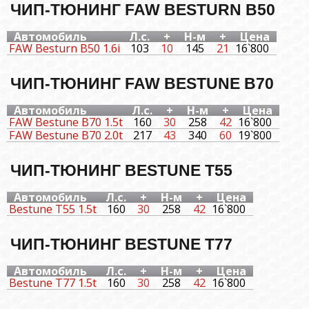
ЧИП-ТЮНИНГ FAW BESTURN B50
Автомобиль
Л.с.
+
Н-м
+
Цена
FAW Besturn B50 1.6i
103
10
145
21
16`800
ЧИП-ТЮНИНГ FAW BESTUNE B70
Автомобиль
Л.с.
+
Н-м
+
Цена
FAW Bestune B70 1.5t
160
30
258
42
16`800
FAW Bestune B70 2.0t
217
43
340
60
19`800
ЧИП-ТЮНИНГ BESTUNE T55
Автомобиль
Л.с.
+
Н-м
+
Цена
Bestune T55 1.5t
160
30
258
42
16`800
ЧИП-ТЮНИНГ BESTUNE T77
Автомобиль
Л.с.
+
Н-м
+
Цена
Bestune T77 1.5t
160
30
258
42
16`800