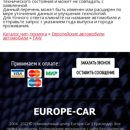
технического состояния и может не совпадать с
заявленной.
Данный перечень может быть изменен или расширен по
мере уточнения данных и улучшения технологий.
Для точного ответа кликните на название автомобиля и
отправьте запрос с указанием года выпуска и города
проживания.
Каталог чип-тюнинга
»
Европейские автомобили
автомобили
»
FAW
Принимаем к оплате:
ЗАКАЗАТЬ ЗВОНОК
ОСТАВИТЬ СООБЩЕНИЕ
2004 - 2022 © Установочный центр Europe-Car | Краснодар. Все
права защищены. Копирование материалов с сайта без ссылки на