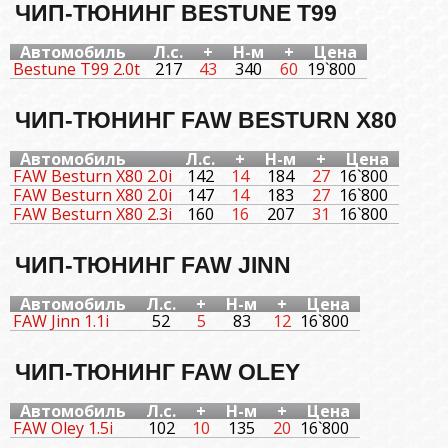
ЧИП-ТЮНИНГ BESTUNE T99
Автомобиль
Л.с.
+
Н-м
+
Цена
Bestune T99 2.0t
217
43
340
60
19`800
ЧИП-ТЮНИНГ FAW BESTURN X80
Автомобиль
Л.с.
+
Н-м
+
Цена
FAW Besturn X80 2.0i
142
14
184
27
16`800
FAW Besturn X80 2.0i
147
14
183
27
16`800
FAW Besturn X80 2.3i
160
16
207
31
16`800
ЧИП-ТЮНИНГ FAW JINN
Автомобиль
Л.с.
+
Н-м
+
Цена
FAW Jinn 1.1i
52
5
83
12
16`800
ЧИП-ТЮНИНГ FAW OLEY
Автомобиль
Л.с.
+
Н-м
+
Цена
FAW Oley 1.5i
102
10
135
20
16`800