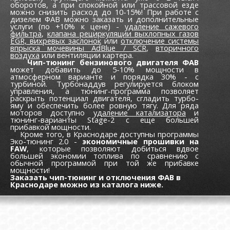
оборотов, а при спокойной или трассовой езде
можно снизить расход до 10-15%! При работе с
дизелем ФАВ можно заказать и дополнительные
услуги (по +10% к цене) -
удаление сажевого
фильтра
,
клапана рециркуляции выхлопных газов
EGR,
вихревых заслонок
или
отключение системы
впрыска мочевины AdBlue / SCR
,
вторичного
воздуха
или вентиляции картера.
Чип-тюнинг бензинового двигателя ФАВ
может добавить до 5-10% мощности в
атмосферном варианте и порядка 30% - с
турбиной. Турбонаддув регулируется блоком
управления, а тюнинг-программа позволяет
раскрыть потенциал двигателя, сгладить турбо-
яму и обеспечить более ровную тягу. Для ряда
моторов доступно
удаление катализатора
и
тюнинг-варианты Stage-2 с еще большей
прибавкой мощности.
Кроме того, в Краснодаре доступны программы
Эко-тюнинг 2.0 -
экономичные прошивки на
FAW
, которые позволяют добиться вдвое
большей экономии топлива по сравнению с
обычной программой при той же прибавке
мощности!
Заказать чип-тюнинг и отключения ФАВ в
Краснодаре можно из каталога ниже.