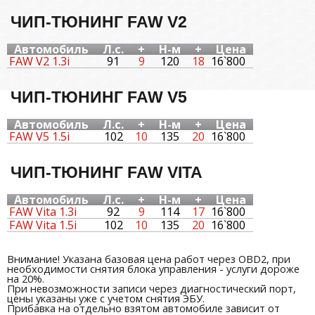
ЧИП-ТЮНИНГ FAW V2
Автомобиль
Л.с.
+
Н-м
+
Цена
FAW V2 1.3i
91
9
120
18
16`800
ЧИП-ТЮНИНГ FAW V5
Автомобиль
Л.с.
+
Н-м
+
Цена
FAW V5 1.5i
102
10
135
20
16`800
ЧИП-ТЮНИНГ FAW VITA
Автомобиль
Л.с.
+
Н-м
+
Цена
FAW Vita 1.3i
92
9
114
17
16`800
FAW Vita 1.5i
102
10
135
20
16`800
Внимание! Указана базовая цена работ через OBD2, при
необходимости снятия блока управления - услуги дороже
на 20%.
При невозможности записи через диагностический порт,
цены указаны уже с учетом снятия ЭБУ.
Прибавка на отдельно взятом автомобиле зависит от