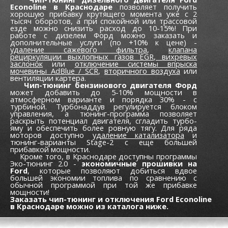
Econoline в Краснодаре
позволяет получить
хорошую прибавку крутящего момента уже c 2
тысяч оборотов, а при спокойной или трассовой
езде можно снизить расход до 10-15%! При
работе с дизелем Форд можно заказать и
дополнительные услуги (по +10% к цене) -
удаление сажевого фильтра
,
клапана
рециркуляции выхлопных газов EGR,
вихревых
заслонок
или
отключение системы впрыска
мочевины AdBlue / SCR
,
вторичного воздуха
или
вентиляции картера.
Чип-тюнинг бензинового двигателя Форд
может добавить до 5-10% мощности в
атмосферном варианте и порядка 30% - с
турбиной. Турбонаддув регулируется блоком
управления, а тюнинг-программа позволяет
раскрыть потенциал двигателя, сгладить турбо-
яму и обеспечить более ровную тягу. Для ряда
моторов доступно
удаление катализатора
и
тюнинг-варианты Stage-2 с еще большей
прибавкой мощности.
Кроме того, в Краснодаре доступны программы
Эко-тюнинг 2.0 -
экономичные прошивки на
Ford
, которые позволяют добиться вдвое
большей экономии топлива по сравнению с
обычной программой при той же прибавке
мощности!
Заказать чип-тюнинг и отключения Ford Econoline
в Краснодаре можно из каталога ниже.