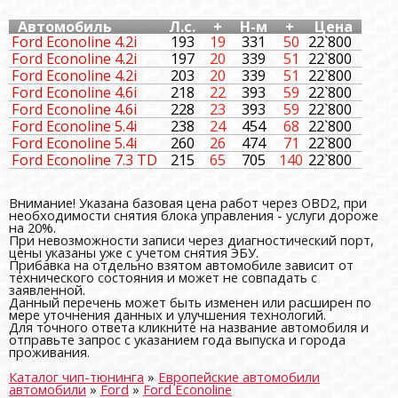
Автомобиль
Л.с.
+
Н-м
+
Цена
Ford Econoline 4.2i
193
19
331
50
22`800
Ford Econoline 4.2i
197
20
339
51
22`800
Ford Econoline 4.2i
203
20
339
51
22`800
Ford Econoline 4.6i
218
22
393
59
22`800
Ford Econoline 4.6i
228
23
393
59
22`800
Ford Econoline 5.4i
238
24
454
68
22`800
Ford Econoline 5.4i
260
26
474
71
22`800
Ford Econoline 7.3 TD
215
65
705
140
22`800
Внимание! Указана базовая цена работ через OBD2, при
необходимости снятия блока управления - услуги дороже
на 20%.
При невозможности записи через диагностический порт,
цены указаны уже с учетом снятия ЭБУ.
Прибавка на отдельно взятом автомобиле зависит от
технического состояния и может не совпадать с
заявленной.
Данный перечень может быть изменен или расширен по
мере уточнения данных и улучшения технологий.
Для точного ответа кликните на название автомобиля и
отправьте запрос с указанием года выпуска и города
проживания.
Каталог чип-тюнинга
»
Европейские автомобили
автомобили
»
Ford
»
Ford Econoline