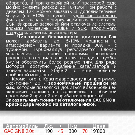
оборотов, а при спокойной или трассовой езде
можно снизить расход до 10-15%! При работе с
дизелем Гак можно заказать и дополнительные
услуги (по +10% к цене) -
удаление сажевого
фильтра
,
клапана рециркуляции выхлопных газов
EGR,
вихревых заслонок
или
отключение системы
впрыска мочевины AdBlue / SCR
,
вторичного
воздуха
или вентиляции картера.
Чип-тюнинг бензинового двигателя Гак
может добавить до 5-10% мощности в
атмосферном варианте и порядка 30% - с
турбиной. Турбонаддув регулируется блоком
управления, а тюнинг-программа позволяет
раскрыть потенциал двигателя, сгладить турбо-
яму и обеспечить более ровную тягу. Для ряда
моторов доступно
удаление катализатора
и
тюнинг-варианты Stage-2 с еще большей
прибавкой мощности.
Кроме того, в Краснодаре доступны программы
Эко-тюнинг 2.0 -
экономичные прошивки на
Gac
, которые позволяют добиться вдвое большей
экономии топлива по сравнению с обычной
программой при той же прибавке мощности!
Заказать чип-тюнинг и отключения GAC GN8 в
Краснодаре можно из каталога ниже.
Автомобиль
Л.с.
+
Н-м
+
Цена
GAC GN8 2.0t
190
45
300
70
19`800