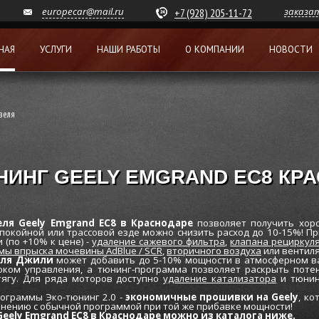
europecar@mail.ru
заказа
+7 (928) 205-11-72
НАЯ
УСЛУГИ
НАШИ РАБОТЫ
О КОМПАНИИ
НОВОСТИ
зеля
НИНГ GEELY EMGRAND EC8 КР
ля Geely Emgrand EC8 в Краснодаре
позволяет получить хор
спокойной или трассовой езде можно снизить расход до 10-15%! П
 (по +10% к цене) -
удаление сажевого фильтра
,
клапана рециркуля
мы впрыска мочевины AdBlue / SCR
,
вторичного воздуха
или вентиля
еля Джили
может добавить до 5-10% мощности в атмосферном ва
оком управления, а тюнинг-программа позволяет раскрыть потен
тягу. Для ряда моторов доступно
удаление катализатора
и тюнин
ограммы Эко-тюнинг 2.0 -
экономичные прошивки на Geely
, к
внению с обычной программой при той же прибавке мощности!
eely Emgrand EC8 в Краснодаре можно из каталога ниже.