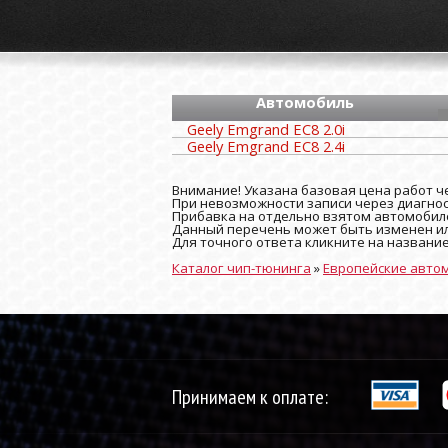
Автомобиль
Geely Emgrand EC8 2.0i
Geely Emgrand EC8 2.4i
Внимание! Указана базовая цена работ че
При невозможности записи через диагност
Прибавка на отдельно взятом автомобиле
Данный перечень может быть изменен ил
Для точного ответа кликните на названи
Каталог чип-тюнинга
»
Европейские авто
Принимаем к оплате: