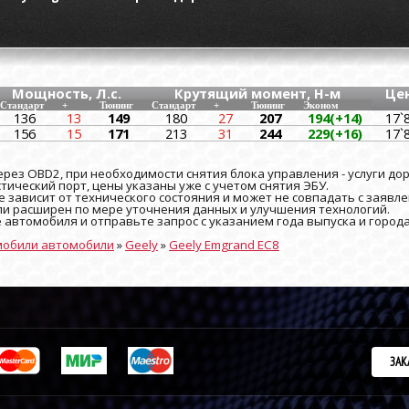
Мощность, Л.с.
Крутящий момент, Н-м
Це
Стандарт
+
Тюнинг
Стандарт
+
Тюнинг
Эконом
136
13
149
180
27
207
194(+14)
17`
156
15
171
213
31
244
229(+16)
17`
рез OBD2, при необходимости снятия блока управления - услуги до
ический порт, цены указаны уже с учетом снятия ЭБУ.
 зависит от технического состояния и может не совпадать с заявле
и расширен по мере уточнения данных и улучшения технологий.
е автомобиля и отправьте запрос с указанием года выпуска и город
мобили автомобили
»
Geely
»
Geely Emgrand EC8
ЗАК