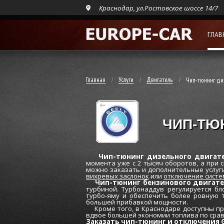
Краснодар, ул.Ростовское шоссе 14/7
ГЛАВ
Главная
Услуги
Двигатель
Чип-тюнинг ди
ЧИП-ТЮ
Чип-тюнинг дизельного двигате
момента уже c 2 тысяч оборотов, а при 
можно заказать и дополнительные услуги
вихревых заслонок
или
отключение систе
Чип-тюнинг бензинового двигат
турбиной. Турбонаддув регулируется бл
турбо-яму и обеспечить более ровную 
большей прибавкой мощности.
Кроме того, в Краснодаре доступны пр
вдвое большей экономии топлива по сра
Заказать чип-тюнинг и отключения G