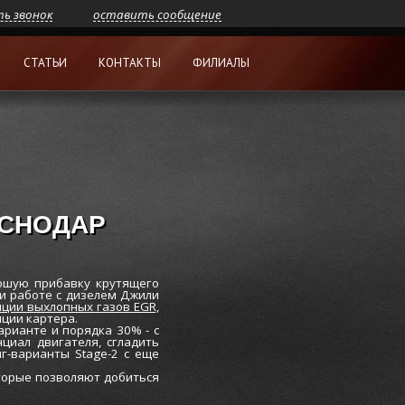
ть звонок
оставить сообщение
СТАТЬИ
КОНТАКТЫ
ФИЛИАЛЫ
АСНОДАР
ошую прибавку крутящего
ри работе с дизелем Джили
ции выхлопных газов EGR,
ции картера.
рианте и порядка 30% - с
циал двигателя, сгладить
г-варианты Stage-2 с еще
оторые позволяют добиться