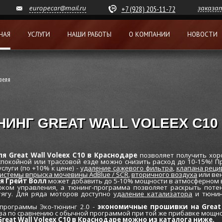
europecar@mail.ru
заказа
+7 (928) 205-11-72
НАЯ
УСЛУГИ
НАШИ РАБОТЫ
О КОМПАНИИ
НОВОСТИ
зеля
НИНГ GREAT WALL VOLEEX C10
 Great Wall Voleex C10 в Краснодаре
позволяет получить хор
спокойной или трассовой езде можно снизить расход до 10-15%! П
луги (по +10% к цене) -
удаление сажевого фильтра
,
клапана реци
истемы впрыска мочевины AdBlue / SCR
,
вторичного воздуха
или ве
я Грейт Волл
может добавить до 5-10% мощности в атмосферном в
оком управления, а тюнинг-программа позволяет раскрыть потен
тягу. Для ряда моторов доступно
удаление катализатора
и тюнин
рограммы Эко-тюнинг 2.0 -
экономичные прошивки на Great 
ва по сравнению с обычной программой при той же прибавке мощно
eat Wall Voleex C10 в Краснодаре можно из каталога ниже.