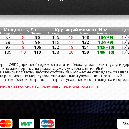
Мощность, Л.с.
Крутящий момент, Н-м
Це
Стандарт
+
Тюнинг
Стандарт
+
Тюнинг
Эконом
87
8
95
125
18
143
134(+9)
17`
88
8
96
115
17
132
124(+9)
17`
97
9
106
132
19
151
142(+10)
17`
109
10
119
138
20
158
148(+10)
17`
рез OBD2, при необходимости снятия блока управления - услуги до
ический порт, цены указаны уже с учетом снятия ЭБУ.
 зависит от технического состояния и может не совпадать с заявле
и расширен по мере уточнения данных и улучшения технологий.
е автомобиля и отправьте запрос с указанием года выпуска и город
мобили автомобили
»
Great Wall
»
Great Wall Voleex C10
ЗАК