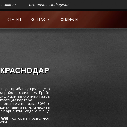
ть звонок
оставить сообщение
СТАТЬИ
КОНТАКТЫ
ФИЛИАЛЫ
 КРАСНОДАР
ошую прибавку крутящего
ри работе с дизелем Грейт
ркуляции выхлопных газов
нтиляции картера.
арианте и порядка 30% - с
циал двигателя, сгладить
г-варианты Stage-2 с еще
Wall
, которые позволяют
сти!