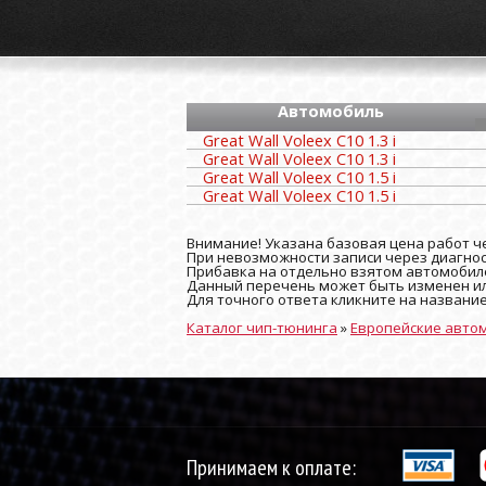
Автомобиль
Great Wall Voleex C10 1.3 i
Great Wall Voleex C10 1.3 i
Great Wall Voleex C10 1.5 i
Great Wall Voleex C10 1.5 i
Внимание! Указана базовая цена работ че
При невозможности записи через диагност
Прибавка на отдельно взятом автомобиле
Данный перечень может быть изменен ил
Для точного ответа кликните на названи
Каталог чип-тюнинга
»
Европейские авто
Принимаем к оплате: