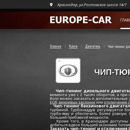
Краснодар, ул.Ростовское шоссе 14/7
ГЛАВ
Главная
Услуги
Двигатель
Чип-тюнинг ди
ЧИП-ТЮ
Чип-тюнинг дизельного двигателя
момента уже c 2 тысяч оборотов, а при 
Волл можно заказать и дополнительные ус
EGR,
вихревых заслонок
или
отключение с
Чип-тюнинг бензинового двигател
турбиной. Турбонаддув регулируется бл
турбо-яму и обеспечить более ровную 
большей прибавкой мощности.
Кроме того, в Краснодаре доступны п
добиться вдвое большей экономии топли
Заказать чип-тюнинг и отключения Gr