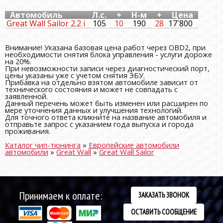
Автомобиль
Л.с.
+
Н-м
+
Цена
Great Wall Sailor 2.2 i
105
10
190
28
17`800
Внимание! Указана базовая цена работ через OBD2, при
необходимости снятия блока управления - услуги дороже
на 20%.
При невозможности записи через диагностический порт,
цены указаны уже с учетом снятия ЭБУ.
Прибавка на отдельно взятом автомобиле зависит от
технического состояния и может не совпадать с
заявленной.
Данный перечень может быть изменен или расширен по
мере уточнения данных и улучшения технологий.
Для точного ответа кликните на название автомобиля и
отправьте запрос с указанием года выпуска и города
проживания.
Каталог чип-тюнинга
»
Европейские автомобили
автомобили
»
Great Wall
»
Great Wall Sailor
Принимаем к оплате:
ЗАКАЗАТЬ ЗВОНОК
ОСТАВИТЬ СООБЩЕНИЕ