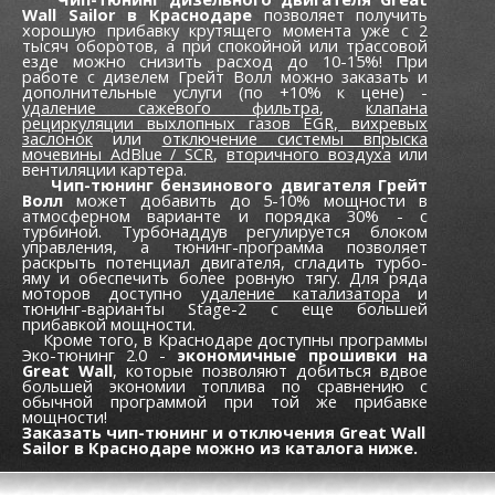
Wall Sailor в Краснодаре
позволяет получить
хорошую прибавку крутящего момента уже c 2
тысяч оборотов, а при спокойной или трассовой
езде можно снизить расход до 10-15%! При
работе с дизелем Грейт Волл можно заказать и
дополнительные услуги (по +10% к цене) -
удаление сажевого фильтра
,
клапана
рециркуляции выхлопных газов EGR,
вихревых
заслонок
или
отключение системы впрыска
мочевины AdBlue / SCR
,
вторичного воздуха
или
вентиляции картера.
Чип-тюнинг бензинового двигателя Грейт
Волл
может добавить до 5-10% мощности в
атмосферном варианте и порядка 30% - с
турбиной. Турбонаддув регулируется блоком
управления, а тюнинг-программа позволяет
раскрыть потенциал двигателя, сгладить турбо-
яму и обеспечить более ровную тягу. Для ряда
моторов доступно
удаление катализатора
и
тюнинг-варианты Stage-2 с еще большей
прибавкой мощности.
Кроме того, в Краснодаре доступны программы
Эко-тюнинг 2.0 -
экономичные прошивки на
Great Wall
, которые позволяют добиться вдвое
большей экономии топлива по сравнению с
обычной программой при той же прибавке
мощности!
Заказать чип-тюнинг и отключения Great Wall
Sailor в Краснодаре можно из каталога ниже.