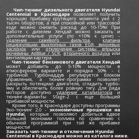
Чип-тюнинг дизельного двигателя Hyundai
Centennial в Краснодаре
позволяет получить
хорошую прибавку крутящего момента уже c 2
тысяч оборотов, а при спокойной или трассовой
езде можно снизить расход до 10-15%! При
работе с дизелем Хендай можно заказать и
дополнительные услуги (по +10% к цене) -
удаление сажевого фильтра
,
клапана
рециркуляции выхлопных газов EGR,
вихревых
заслонок
или
отключение системы впрыска
мочевины AdBlue / SCR
,
вторичного воздуха
или
вентиляции картера.
Чип-тюнинг бензинового двигателя Хендай
может добавить до 5-10% мощности в
атмосферном варианте и порядка 30% - с
турбиной. Турбонаддув регулируется блоком
управления, а тюнинг-программа позволяет
раскрыть потенциал двигателя, сгладить турбо-
яму и обеспечить более ровную тягу. Для ряда
моторов доступно
удаление катализатора
и
тюнинг-варианты Stage-2 с еще большей
прибавкой мощности.
Кроме того, в Краснодаре доступны программы
Эко-тюнинг 2.0 -
экономичные прошивки на
Hyundai
, которые позволяют добиться вдвое
большей экономии топлива по сравнению с
обычной программой при той же прибавке
мощности!
Заказать чип-тюнинг и отключения Hyundai
Centennial в Краснодаре можно из каталога ниже.