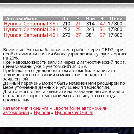
Автомобиль
Л.с.
+
Н-м
+
Цена
Hyundai Centennial 3.5 i
210
21
314
47
17`800
Hyundai Centennial 3.8 i
252
25
343
51
17`800
Hyundai Centennial 4.5 i
270
27
381
57
17`800
Внимание! Указана базовая цена работ через OBD2, при
необходимости снятия блока управления - услуги дороже
на 20%.
При невозможности записи через диагностический порт,
цены указаны уже с учетом снятия ЭБУ.
Прибавка на отдельно взятом автомобиле зависит от
технического состояния и может не совпадать с
заявленной.
Данный перечень может быть изменен или расширен по
мере уточнения данных и улучшения технологий.
Для точного ответа кликните на название автомобиля и
отправьте запрос с указанием года выпуска и города
проживания.
Каталог чип-тюнинга
»
Европейские автомобили
автомобили
»
Hyundai
»
Hyundai Centennial