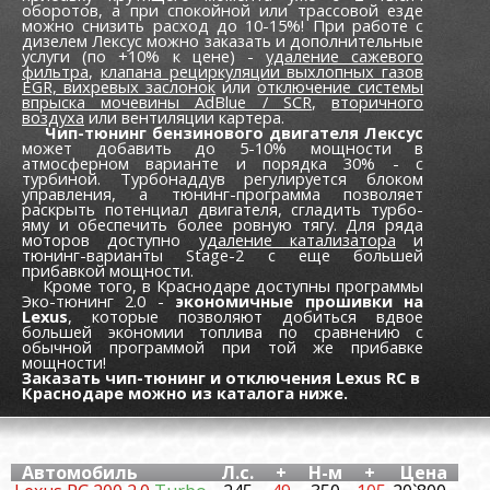
оборотов, а при спокойной или трассовой езде
можно снизить расход до 10-15%! При работе с
дизелем Лексус можно заказать и дополнительные
услуги (по +10% к цене) -
удаление сажевого
фильтра
,
клапана рециркуляции выхлопных газов
EGR,
вихревых заслонок
или
отключение системы
впрыска мочевины AdBlue / SCR
,
вторичного
воздуха
или вентиляции картера.
Чип-тюнинг бензинового двигателя Лексус
может добавить до 5-10% мощности в
атмосферном варианте и порядка 30% - с
турбиной. Турбонаддув регулируется блоком
управления, а тюнинг-программа позволяет
раскрыть потенциал двигателя, сгладить турбо-
яму и обеспечить более ровную тягу. Для ряда
моторов доступно
удаление катализатора
и
тюнинг-варианты Stage-2 с еще большей
прибавкой мощности.
Кроме того, в Краснодаре доступны программы
Эко-тюнинг 2.0 -
экономичные прошивки на
Lexus
, которые позволяют добиться вдвое
большей экономии топлива по сравнению с
обычной программой при той же прибавке
мощности!
Заказать чип-тюнинг и отключения Lexus RC в
Краснодаре можно из каталога ниже.
Автомобиль
Л.с.
+
Н-м
+
Цена