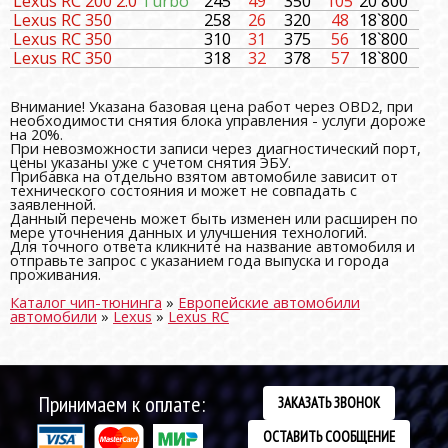
Lexus RC 200 2.0
Turbo
245
49
350
105
20`800
Lexus RC 350
258
26
320
48
18`800
Lexus RC 350
310
31
375
56
18`800
Lexus RC 350
318
32
378
57
18`800
Внимание! Указана базовая цена работ через OBD2, при
необходимости снятия блока управления - услуги дороже
на 20%.
При невозможности записи через диагностический порт,
цены указаны уже с учетом снятия ЭБУ.
Прибавка на отдельно взятом автомобиле зависит от
технического состояния и может не совпадать с
заявленной.
Данный перечень может быть изменен или расширен по
мере уточнения данных и улучшения технологий.
Для точного ответа кликните на название автомобиля и
отправьте запрос с указанием года выпуска и города
проживания.
Каталог чип-тюнинга
»
Европейские автомобили
автомобили
»
Lexus
»
Lexus RC
Принимаем к оплате:
ЗАКАЗАТЬ ЗВОНОК
ОСТАВИТЬ СООБЩЕНИЕ