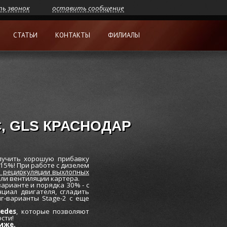
ть звонок
оставить сообщение
СТАТЬИ
КОНТАКТЫ
ФИЛИАЛЫ
, GLS КРАСНОДАР
лучить хорошую прибавку
-15%! При работе с дизелем
а рециркуляции выхлопных
ли вентиляции картера.
рианте и порядка 30% - с
циал двигателя, сгладить
г-варианты Stage-2 с еще
edes
, которые позволяют
сти!
иже.