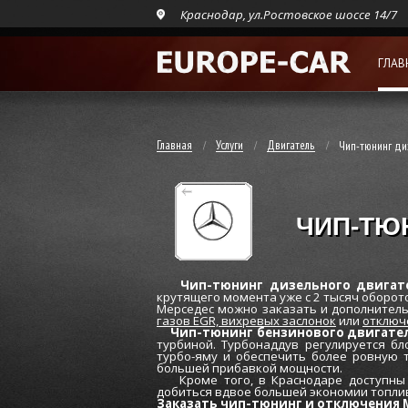
Краснодар, ул.Ростовское шоссе 14/7
ГЛАВ
Главная
Услуги
Двигатель
Чип-тюнинг ди
ЧИП-ТЮН
Чип-тюнинг дизельного двигател
крутящего момента уже c 2 тысяч оборото
Мерседес можно заказать и дополнительн
газов EGR,
вихревых заслонок
или
отключ
Чип-тюнинг бензинового двигате
турбиной. Турбонаддув регулируется бл
турбо-яму и обеспечить более ровную 
большей прибавкой мощности.
Кроме того, в Краснодаре доступны 
добиться вдвое большей экономии топли
Заказать чип-тюнинг и отключения Me