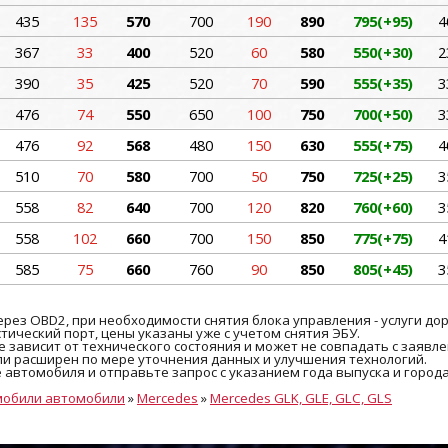
435
135
570
700
190
890
795(+95)
4
367
33
400
520
60
580
550(+30)
2
390
35
425
520
70
590
555(+35)
3
476
74
550
650
100
750
700(+50)
3
476
92
568
480
150
630
555(+75)
4
510
70
580
700
50
750
725(+25)
3
558
82
640
700
120
820
760(+60)
3
558
102
660
700
150
850
775(+75)
4
585
75
660
760
90
850
805(+45)
3
рез OBD2, при необходимости снятия блока управления - услуги до
ический порт, цены указаны уже с учетом снятия ЭБУ.
 зависит от технического состояния и может не совпадать с заявле
и расширен по мере уточнения данных и улучшения технологий.
е автомобиля и отправьте запрос с указанием года выпуска и город
мобили автомобили
»
Mercedes
»
Mercedes GLK, GLE, GLC, GLS