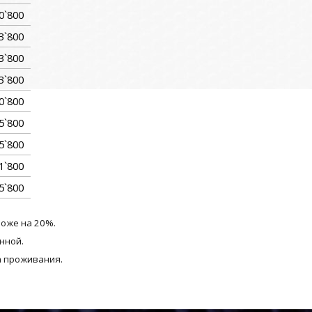
0`800
3`800
3`800
3`800
0`800
5`800
5`800
1`800
5`800
роже на 20%.
нной.
а проживания.