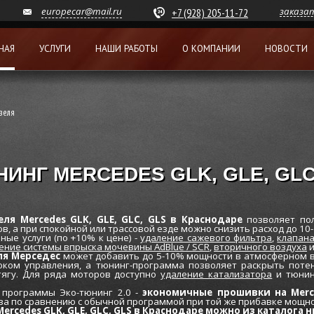
europecar@mail.ru
заказа
+7 (928) 205-11-72
НАЯ
УСЛУГИ
НАШИ РАБОТЫ
О КОМПАНИИ
НОВОСТИ
зеля
ИНГ MERCEDES GLK, GLE, GLC
я Mercedes GLK, GLE, GLC, GLS в Краснодаре
позволяет по
в, а при спокойной или трассовой езде можно снизить расход до 10
ые услуги (по +10% к цене) -
удаление сажевого фильтра
,
клапан
ение системы впрыска мочевины AdBlue / SCR
,
вторичного воздуха
и
ля Мерседес
может добавить до 5-10% мощности в атмосферном ва
оком управления, а тюнинг-программа позволяет раскрыть потен
тягу. Для ряда моторов доступно
удаление катализатора
и тюнин
программы Эко-тюнинг 2.0 -
экономичные прошивки на Merc
ва по сравнению с обычной программой при той же прибавке мощно
rcedes GLK, GLE, GLC, GLS в Краснодаре можно из каталога н