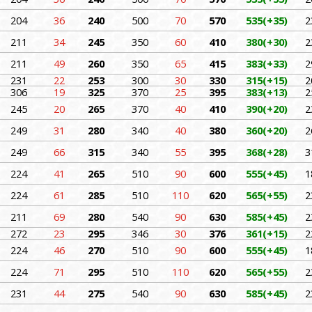
204
36
240
500
70
570
535(+35)
2
211
34
245
350
60
410
380(+30)
2
211
49
260
350
65
415
383(+33)
2
231
22
253
300
30
330
315(+15)
2
306
19
325
370
25
395
383(+13)
2
245
20
265
370
40
410
390(+20)
2
249
31
280
340
40
380
360(+20)
2
249
66
315
340
55
395
368(+28)
3
224
41
265
510
90
600
555(+45)
1
224
61
285
510
110
620
565(+55)
2
211
69
280
540
90
630
585(+45)
2
272
23
295
346
30
376
361(+15)
2
224
46
270
510
90
600
555(+45)
1
224
71
295
510
110
620
565(+55)
2
231
44
275
540
90
630
585(+45)
2