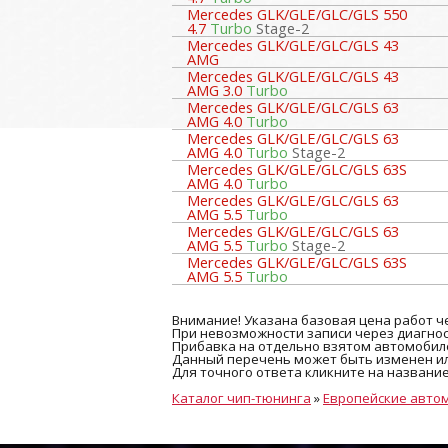
Mercedes GLK/GLE/GLC/GLS 550
4.7
Turbo
Stage-2
Mercedes GLK/GLE/GLC/GLS 43
AMG
Mercedes GLK/GLE/GLC/GLS 43
AMG 3.0
Turbo
Mercedes GLK/GLE/GLC/GLS 63
AMG 4.0
Turbo
Mercedes GLK/GLE/GLC/GLS 63
AMG 4.0
Turbo
Stage-2
Mercedes GLK/GLE/GLC/GLS 63S
AMG 4.0
Turbo
Mercedes GLK/GLE/GLC/GLS 63
AMG 5.5
Turbo
Mercedes GLK/GLE/GLC/GLS 63
AMG 5.5
Turbo
Stage-2
Mercedes GLK/GLE/GLC/GLS 63S
AMG 5.5
Turbo
Внимание! Указана базовая цена работ че
При невозможности записи через диагност
Прибавка на отдельно взятом автомобиле
Данный перечень может быть изменен ил
Для точного ответа кликните на названи
Каталог чип-тюнинга
»
Европейские авто