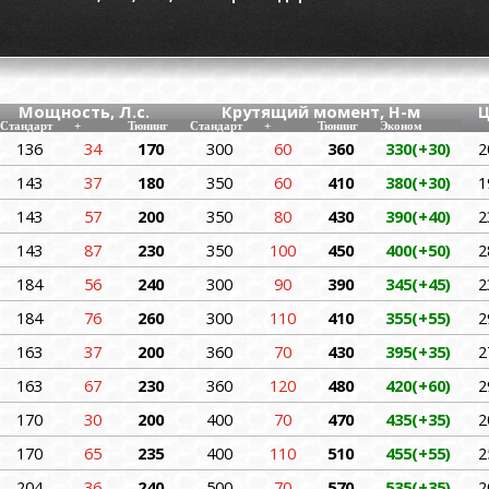
Мощность, Л.с.
Крутящий момент, Н-м
Ц
Стандарт
+
Тюнинг
Стандарт
+
Тюнинг
Эконом
136
34
170
300
60
360
330(+30)
2
143
37
180
350
60
410
380(+30)
1
143
57
200
350
80
430
390(+40)
2
143
87
230
350
100
450
400(+50)
2
184
56
240
300
90
390
345(+45)
2
184
76
260
300
110
410
355(+55)
2
163
37
200
360
70
430
395(+35)
2
163
67
230
360
120
480
420(+60)
2
170
30
200
400
70
470
435(+35)
2
170
65
235
400
110
510
455(+55)
2
204
36
240
500
70
570
535(+35)
2