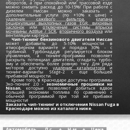
оборотов, а при спокойной или трассовой езде
можно снизить расход до 10-15%! При работе с
дизелем Ниссан можно заказать и
дополнительные услуги (по +10% к цене) -
удаление сажевого фильтра
,
клапана
рециркуляции выхлопных газов EGR,
вихревых
заслонок
или
отключение системы впрыска
мочевины AdBlue / SCR
,
вторичного воздуха
или
вентиляции картера.
Чип-тюнинг бензинового двигателя Ниссан
может добавить до 5-10% мощности в
атмосферном варианте и порядка 30% - с
турбиной. Турбонаддув регулируется блоком
управления, а тюнинг-программа позволяет
раскрыть потенциал двигателя, сгладить турбо-
яму и обеспечить более ровную тягу. Для ряда
моторов доступно
удаление катализатора
и
тюнинг-варианты Stage-2 с еще большей
прибавкой мощности.
Кроме того, в Краснодаре доступны программы
Эко-тюнинг 2.0 -
экономичные прошивки на
Nissan
, которые позволяют добиться вдвое
большей экономии топлива по сравнению с
обычной программой при той же прибавке
мощности!
Заказать чип-тюнинг и отключения Nissan Fuga в
Краснодаре можно из каталога ниже.
Автомобиль
Л.с.
+
Н-м
+
Цена