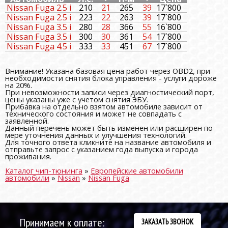
Nissan Fuga 2.5 i
210
21
265
39
17`800
Nissan Fuga 2.5 i
223
22
263
39
17`800
Nissan Fuga 3.5 i
280
28
366
55
16`800
Nissan Fuga 3.5 i
300
30
361
54
17`800
Nissan Fuga 4.5 i
333
33
451
67
17`800
Внимание! Указана базовая цена работ через OBD2, при
необходимости снятия блока управления - услуги дороже
на 20%.
При невозможности записи через диагностический порт,
цены указаны уже с учетом снятия ЭБУ.
Прибавка на отдельно взятом автомобиле зависит от
технического состояния и может не совпадать с
заявленной.
Данный перечень может быть изменен или расширен по
мере уточнения данных и улучшения технологий.
Для точного ответа кликните на название автомобиля и
отправьте запрос с указанием года выпуска и города
проживания.
Каталог чип-тюнинга
»
Европейские автомобили
автомобили
»
Nissan
»
Nissan Fuga
Принимаем к оплате:
ЗАКАЗАТЬ ЗВОНОК