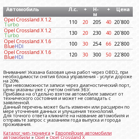
Автомобиль
Л.с.
+
Н-
+
Цена
м
Opel Crossland X 1.2
110
20
205
40
20`800
Turbo
Opel Crossland X 1.2
130
20
230
40
20`800
Turbo
Opel Crossland X 1.6
100
30
254
66
22`800
Blue
HDI
Opel Crossland X 1.6
120
30
300
50
22`800
Blue
HDI
Внимание! Указана базовая цена работ через OBD2, при
необходимости снятия блока управления - услуги дороже
на 20%.
При невозможности записи через диагностический порт,
цены указаны уже с учетом снятия ЭБУ.
Прибавка на отдельно взятом автомобиле зависит от
технического состояния и может не совпадать с
заявленной.
Данный перечень может быть изменен или расширен по
мере уточнения данных и улучшения технологий.
Для точного ответа кликните на название автомобиля и
отправьте запрос с указанием года выпуска и города
проживания.
Каталог чип-тюнинга
»
Европейские автомобили
автомобили
»
Opel
»
Opel Crossland X