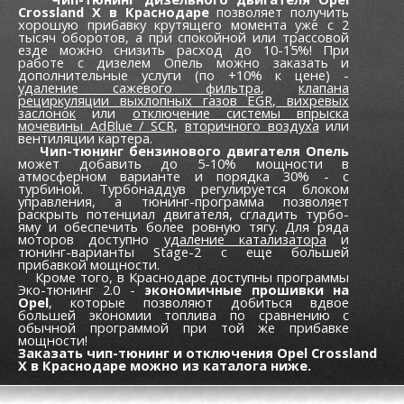
Crossland X в Краснодаре
позволяет получить
хорошую прибавку крутящего момента уже c 2
тысяч оборотов, а при спокойной или трассовой
езде можно снизить расход до 10-15%! При
работе с дизелем Опель можно заказать и
дополнительные услуги (по +10% к цене) -
удаление сажевого фильтра
,
клапана
рециркуляции выхлопных газов EGR,
вихревых
заслонок
или
отключение системы впрыска
мочевины AdBlue / SCR
,
вторичного воздуха
или
вентиляции картера.
Чип-тюнинг бензинового двигателя Опель
может добавить до 5-10% мощности в
атмосферном варианте и порядка 30% - с
турбиной. Турбонаддув регулируется блоком
управления, а тюнинг-программа позволяет
раскрыть потенциал двигателя, сгладить турбо-
яму и обеспечить более ровную тягу. Для ряда
моторов доступно
удаление катализатора
и
тюнинг-варианты Stage-2 с еще большей
прибавкой мощности.
Кроме того, в Краснодаре доступны программы
Эко-тюнинг 2.0 -
экономичные прошивки на
Opel
, которые позволяют добиться вдвое
большей экономии топлива по сравнению с
обычной программой при той же прибавке
мощности!
Заказать чип-тюнинг и отключения Opel Crossland
X в Краснодаре можно из каталога ниже.