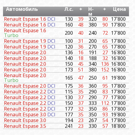
Автомобиль
Л.с.
+
Н-
+
Цена
м
Renault Espase 1.6
DCI
130
39
320
80
17`800
Renault Espase 1.6
DCI
160
48
380
90
17`800
Renault Espase 1.6
200
40
240
72
17`800
Turbo
Renault Espase 1.9
DCI
100
31
200
65
17`800
Renault Espase 1.9
DCI
120
36
270
65
17`800
Renault Espase 2.0
136
16
191
27
16`800
Renault Espase 2.0
140
18
188
32
16`800
Renault Espase 2.0
150
45
340
136
16`800
Renault Espase 2.0
173
51
380
152
16`800
Renault Espase 2.0
165
47
250
61
19`800
Turbo
Renault Espase 2.0
DCI
175
36
360
95
17`800
Renault Espase 2.2
DCI
115
35
290
83
17`800
Renault Espase 2.2
DCI
130
37
290
77
17`800
Renault Espase 2.2
DCI
150
37
333
112
17`800
Renault Espase 2.2
DCI
177
32
350
86
17`800
Renault Espase 3.0
DCI
177
35
350
93
19`800
Renault Espase 3.0
194
23
267
54
17`800
Renault Espase 3.5
241
23
330
57
18`800