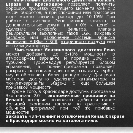
Espase в Краснодаре
позволяет получить
хорошую прибавку крутящего момента уже c 2
тысяч оборотов, а при спокойной или трассовой
езде можно снизить расход до 10-15%! При
работе с дизелем Рено можно заказать и
дополнительные услуги (по +10% к цене) -
удаление сажевого фильтра
,
клапана
рециркуляции выхлопных газов EGR,
вихревых
заслонок
или
отключение системы впрыска
мочевины AdBlue / SCR
,
вторичного воздуха
или
вентиляции картера.
Чип-тюнинг бензинового двигателя Рено
может добавить до 5-10% мощности в
атмосферном варианте и порядка 30% - с
турбиной. Турбонаддув регулируется блоком
управления, а тюнинг-программа позволяет
раскрыть потенциал двигателя, сгладить турбо-
яму и обеспечить более ровную тягу. Для ряда
моторов доступно
удаление катализатора
и
тюнинг-варианты Stage-2 с еще большей
прибавкой мощности.
Кроме того, в Краснодаре доступны программы
Эко-тюнинг 2.0 -
экономичные прошивки на
Renault
, которые позволяют добиться вдвое
большей экономии топлива по сравнению с
обычной программой при той же прибавке
мощности!
Заказать чип-тюнинг и отключения Renault Espase
в Краснодаре можно из каталога ниже.