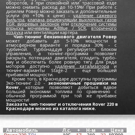
оборотов, а при спокойной или трассовой езде
можно снизить расход до 10-15%! При работе с
дизелем Ровер можно заказать и дополнительные
услуги (по +10% к цене) -
удаление сажевого
фильтра
,
клапана рециркуляции выхлопных газов
EGR,
вихревых заслонок
или
отключение системы
впрыска мочевины AdBlue / SCR
,
вторичного
воздуха
или вентиляции картера.
Чип-тюнинг бензинового двигателя Ровер
может добавить до 5-10% мощности в
атмосферном варианте и порядка 30% - с
турбиной. Турбонаддув регулируется блоком
управления, а тюнинг-программа позволяет
раскрыть потенциал двигателя, сгладить турбо-
яму и обеспечить более ровную тягу. Для ряда
моторов доступно
удаление катализатора
и
тюнинг-варианты Stage-2 с еще большей
прибавкой мощности.
Кроме того, в Краснодаре доступны программы
Эко-тюнинг 2.0 -
экономичные прошивки на
Rover
, которые позволяют добиться вдвое
большей экономии топлива по сравнению с
обычной программой при той же прибавке
мощности!
Заказать чип-тюнинг и отключения Rover 220 в
Краснодаре можно из каталога ниже.
Автомобиль
Л.с.
+
Н-м
+
Цена