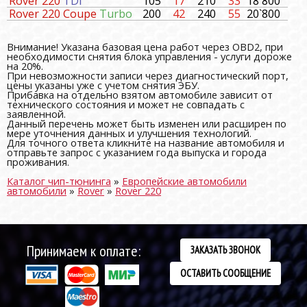
Rover 220
TDI
105
17
210
33
18`800
Rover 220 Coupe
Turbo
200
42
240
55
20`800
Внимание! Указана базовая цена работ через OBD2, при
необходимости снятия блока управления - услуги дороже
на 20%.
При невозможности записи через диагностический порт,
цены указаны уже с учетом снятия ЭБУ.
Прибавка на отдельно взятом автомобиле зависит от
технического состояния и может не совпадать с
заявленной.
Данный перечень может быть изменен или расширен по
мере уточнения данных и улучшения технологий.
Для точного ответа кликните на название автомобиля и
отправьте запрос с указанием года выпуска и города
проживания.
Каталог чип-тюнинга
»
Европейские автомобили
автомобили
»
Rover
»
Rover 220
Принимаем к оплате:
ЗАКАЗАТЬ ЗВОНОК
ОСТАВИТЬ СООБЩЕНИЕ