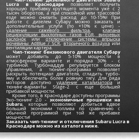
Lucra в Краснодаре
позволяет получить
хорошую прибавку крутящего момента уже c 2
тысяч оборотов, а при спокойной или трассовой
езде можно снизить расход до 10-15%! При
работе с дизелем Субару можно заказать и
дополнительные услуги (по +10% к цене) -
удаление сажевого фильтра
,
клапана
рециркуляции выхлопных газов EGR,
вихревых
заслонок
или
отключение системы впрыска
мочевины AdBlue / SCR
,
вторичного воздуха
или
вентиляции картера.
Чип-тюнинг бензинового двигателя Субару
может добавить до 5-10% мощности в
атмосферном варианте и порядка 30% - с
турбиной. Турбонаддув регулируется блоком
управления, а тюнинг-программа позволяет
раскрыть потенциал двигателя, сгладить турбо-
яму и обеспечить более ровную тягу. Для ряда
моторов доступно
удаление катализатора
и
тюнинг-варианты Stage-2 с еще большей
прибавкой мощности.
Кроме того, в Краснодаре доступны программы
Эко-тюнинг 2.0 -
экономичные прошивки на
Subaru
, которые позволяют добиться вдвое
большей экономии топлива по сравнению с
обычной программой при той же прибавке
мощности!
Заказать чип-тюнинг и отключения Subaru Lucra в
Краснодаре можно из каталога ниже.