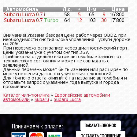
Автомобиль
Л.с.
+
Н-м
+
Цена
Subaru Lucra 0.7 i
58
5
65
9
16`800
Subaru Lucra 0.7
Turbo
64
12
103
30
17`800
Внимание! Указана базовая цена работ через OBD2, при
необходимости снятия блока управления - услуги дороже
на 20%.
При невозможности записи через диагностический порт,
цены указаны уже с учетом снятия ЭБУ.
Прибавка на отдельно взятом автомобиле зависит от
технического состояния и может не совпадать с
заявленной.
Данный перечень может быть изменен или расширен по
мере уточнения данных и улучшения технологий.
Для точного ответа кликните на название автомобиля и
отправьте запрос с указанием года выпуска и города
проживания.
Каталог чип-тюнинга
»
Европейские автомобили
автомобили
»
Subaru
»
Subaru Lucra
Принимаем к оплате:
ЗАКАЗАТЬ ЗВОНОК
ОСТАВИТЬ СООБЩЕНИЕ