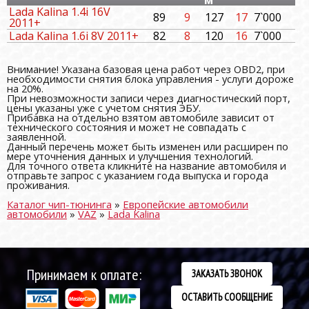
м
Lada Kalina 1.4i 16V
89
9
127
17
7`000
2011+
Lada Kalina 1.6i 8V 2011+
82
8
120
16
7`000
Внимание! Указана базовая цена работ через OBD2, при
необходимости снятия блока управления - услуги дороже
на 20%.
При невозможности записи через диагностический порт,
цены указаны уже с учетом снятия ЭБУ.
Прибавка на отдельно взятом автомобиле зависит от
технического состояния и может не совпадать с
заявленной.
Данный перечень может быть изменен или расширен по
мере уточнения данных и улучшения технологий.
Для точного ответа кликните на название автомобиля и
отправьте запрос с указанием года выпуска и города
проживания.
Каталог чип-тюнинга
»
Европейские автомобили
автомобили
»
VAZ
»
Lada Kalina
Принимаем к оплате:
ЗАКАЗАТЬ ЗВОНОК
ОСТАВИТЬ СООБЩЕНИЕ