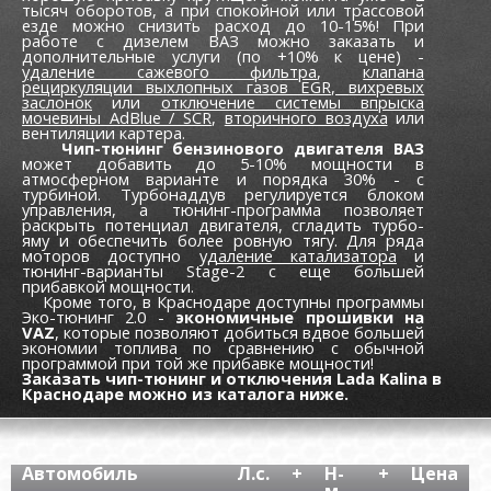
тысяч оборотов, а при спокойной или трассовой
езде можно снизить расход до 10-15%! При
работе с дизелем ВАЗ можно заказать и
дополнительные услуги (по +10% к цене) -
удаление сажевого фильтра
,
клапана
рециркуляции выхлопных газов EGR,
вихревых
заслонок
или
отключение системы впрыска
мочевины AdBlue / SCR
,
вторичного воздуха
или
вентиляции картера.
Чип-тюнинг бензинового двигателя ВАЗ
может добавить до 5-10% мощности в
атмосферном варианте и порядка 30% - с
турбиной. Турбонаддув регулируется блоком
управления, а тюнинг-программа позволяет
раскрыть потенциал двигателя, сгладить турбо-
яму и обеспечить более ровную тягу. Для ряда
моторов доступно
удаление катализатора
и
тюнинг-варианты Stage-2 с еще большей
прибавкой мощности.
Кроме того, в Краснодаре доступны программы
Эко-тюнинг 2.0 -
экономичные прошивки на
VAZ
, которые позволяют добиться вдвое большей
экономии топлива по сравнению с обычной
программой при той же прибавке мощности!
Заказать чип-тюнинг и отключения Lada Kalina в
Краснодаре можно из каталога ниже.
Автомобиль
Л.с.
+
Н-
+
Цена