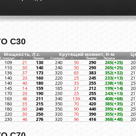
O C30
Мощность, Л.с.
Крутящий момент, Н-м
Ц
Стандарт
+
Тюнинг
Стандарт
+
Тюнинг
Эконом
109
21
130
240
50
290
265(+25)
20
110
30
140
240
50
290
265(+25)
20
136
37
173
320
63
383
352(+32)
21
140
20
160
220
25
245
233(+13)
21
140
40
180
220
35
255
238(+18)
25
145
14
159
185
27
212
199(+14)
20
170
20
190
230
25
255
243(+13)
21
163
48
211
340
136
476
408(+68)
21
180
35
215
350
70
420
385(+35)
21
180
60
240
350
90
440
395(+45)
25
220
30
250
320
70
390
355(+35)
20
230
46
276
320
96
416
368(+48)
20
O C70