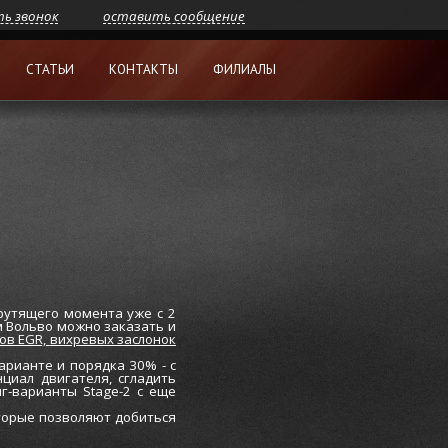
ть звонок
оставить сообщение
СТАТЬИ
КОНТАКТЫ
ФИЛИАЛЫ
рутящего момента уже c 2
м Вольво можно заказать и
ов EGR,
вихревых заслонок
рианте и порядка 30% - с
циал двигателя, сгладить
г-варианты Stage-2 с еще
оторые позволяют добиться