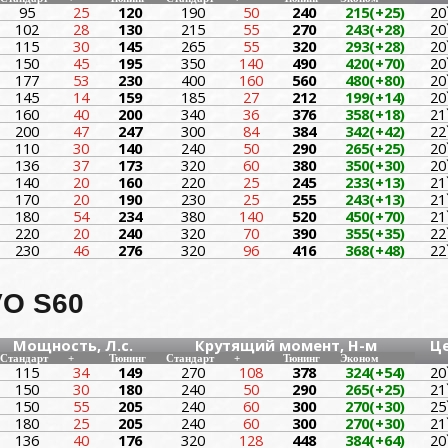
95
25
120
190
50
240
215(+25)
20
102
28
130
215
55
270
243(+28)
20
115
30
145
265
55
320
293(+28)
20
150
45
195
350
140
490
420(+70)
20
177
53
230
400
160
560
480(+80)
20
145
14
159
185
27
212
199(+14)
20
160
40
200
340
36
376
358(+18)
21
200
47
247
300
84
384
342(+42)
22
110
30
140
240
50
290
265(+25)
20
136
37
173
320
60
380
350(+30)
20
140
20
160
220
25
245
233(+13)
21
170
20
190
230
25
255
243(+13)
21
180
54
234
380
140
520
450(+70)
21
220
20
240
320
70
390
355(+35)
22
230
46
276
320
96
416
368(+48)
22
O S60
Мощность, Л.с.
Крутящий момент, Н-м
Ц
Стандарт
+
Тюнинг
Стандарт
+
Тюнинг
Эконом
115
34
149
270
108
378
324(+54)
20
150
30
180
240
50
290
265(+25)
21
150
55
205
240
60
300
270(+30)
25
180
25
205
240
60
300
270(+30)
21
136
40
176
320
128
448
384(+64)
20