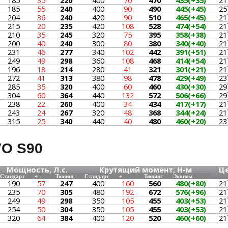
185
35
220
400
70
470
435(+35)
21
185
55
240
400
90
490
445(+45)
25
204
36
240
420
90
510
465(+45)
21
215
20
235
420
108
528
474(+54)
21
210
35
245
320
75
395
358(+38)
21
200
40
240
300
80
380
340(+40)
21
231
46
277
340
102
442
391(+51)
21
249
49
298
360
108
468
414(+54)
21
196
18
214
280
41
321
301(+21)
21
272
41
313
380
98
478
429(+49)
23
285
35
320
400
60
460
430(+30)
29
304
60
364
440
132
572
506(+66)
29
238
22
260
400
34
434
417(+17)
21
243
24
267
320
48
368
344(+24)
21
315
25
340
440
40
480
460(+20)
23
O S90
Мощность, Л.с.
Крутящий момент, Н-м
Ц
Стандарт
+
Тюнинг
Стандарт
+
Тюнинг
Эконом
190
57
247
400
160
560
480(+80)
21
235
70
305
480
192
672
576(+96)
21
249
49
298
350
105
455
403(+53)
21
254
50
304
350
105
455
403(+53)
21
320
64
384
400
120
520
460(+60)
21