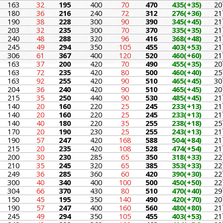
163
32
195
400
70
470
435(+35)
20
180
36
216
240
72
312
276(+36)
21
190
38
228
300
90
390
345(+45)
21
203
32
235
300
70
370
335(+35)
21
240
48
288
320
96
416
368(+48)
21
245
49
294
350
105
455
403(+53)
21
306
61
367
400
120
520
460(+60)
21
163
37
200
420
70
490
455(+35)
20
163
72
235
420
80
500
460(+40)
25
163
92
255
420
90
510
465(+45)
30
204
36
240
420
90
510
465(+45)
20
215
35
250
440
90
530
485(+45)
21
140
20
160
220
25
245
233(+13)
21
140
20
160
220
25
245
233(+13)
21
140
40
180
220
35
255
238(+18)
25
170
20
190
230
25
255
243(+13)
21
190
57
247
420
168
588
504(+84)
21
215
20
235
420
108
528
474(+54)
21
200
30
230
285
65
350
318(+33)
22
210
35
245
320
65
385
353(+33)
22
249
36
285
360
60
420
390(+30)
22
300
40
340
400
100
500
450(+50)
22
304
66
370
430
80
510
470(+40)
29
150
45
195
350
140
490
420(+70)
20
190
57
247
400
160
560
480(+80)
21
245
49
294
350
105
455
403(+53)
21