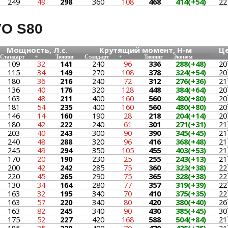
249
49
298
360
108
468
414(+54)
22
O S80
Мощность, Л.с.
Крутящий момент, Н-м
Ц
Стандарт
+
Тюнинг
Стандарт
+
Тюнинг
Эконом
109
32
141
240
96
336
288(+48)
20
115
34
149
270
108
378
324(+54)
20
180
36
216
240
72
312
276(+36)
21
136
40
176
320
128
448
384(+64)
20
163
48
211
400
160
560
480(+80)
20
181
54
235
400
160
560
480(+80)
20
146
14
160
190
28
218
204(+14)
20
180
42
222
240
61
301
271(+31)
21
203
40
243
300
90
390
345(+45)
21
240
48
288
320
96
416
368(+48)
21
245
49
294
350
105
455
403(+53)
21
170
20
190
230
25
255
243(+13)
21
200
42
242
285
75
360
323(+38)
22
220
45
265
290
75
365
328(+38)
22
130
34
164
280
77
357
319(+39)
22
163
32
195
340
70
410
375(+35)
22
163
57
220
340
80
420
380(+40)
26
163
82
245
340
90
430
385(+45)
30
175
52
227
420
168
588
504(+84)
21