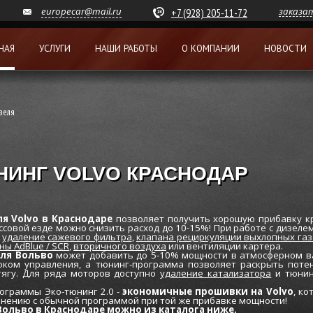
europecar@mail.ru
заказа
+7 (928) 205-11-72
НАЯ
УСЛУГИ
НАШИ РАБОТЫ
О КОМПАНИИ
НОВОСТИ
зеля
НИНГ VOLVO КРАСНОДАР
я Volvo в Краснодаре
позволяет получить хорошую прибавку к
ассовой езде можно снизить расход до 10-15%! При работе с дизеле
-
удаление сажевого фильтра
,
клапана рециркуляции выхлопных газ
ы AdBlue / SCR
,
вторичного воздуха
или вентиляции картера.
ля Вольво
может добавить до 5-10% мощности в атмосферном ва
оком управления, а тюнинг-программа позволяет раскрыть потен
тягу. Для ряда моторов доступно
удаление катализатора
и тюнин
ограммы Эко-тюнинг 2.0 -
экономичные прошивки на Volvo
, к
внению с обычной программой при той же прибавке мощности!
ольво в Краснодаре можно из каталога ниже.