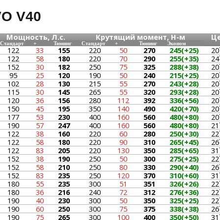
O V40
Мощность, Л.с.
Крутящий момент, Н-м
Ц
Стандарт
+
Тюнинг
Стандарт
+
Тюнинг
Эконом
122
33
155
220
50
270
245(+25)
20
122
58
180
220
70
290
255(+35)
24
152
30
182
250
75
325
288(+38)
20
95
25
120
190
50
240
215(+25)
20
102
28
130
215
55
270
243(+28)
20
115
30
145
265
55
320
293(+28)
20
120
36
156
280
112
392
336(+56)
20
150
45
195
350
140
490
420(+70)
20
177
53
230
400
160
560
480(+80)
20
190
57
247
400
160
560
480(+80)
21
122
38
160
220
60
280
250(+30)
22
122
58
180
220
90
310
265(+45)
26
122
83
205
220
130
350
285(+65)
31
152
38
190
250
50
300
275(+25)
22
152
58
210
250
80
330
290(+40)
26
152
83
235
250
120
370
310(+60)
31
180
55
235
300
51
351
326(+26)
22
180
36
216
240
72
312
276(+36)
22
190
40
230
300
50
350
325(+25)
22
190
60
250
300
75
375
338(+38)
26
190
75
265
300
100
400
350(+50)
31