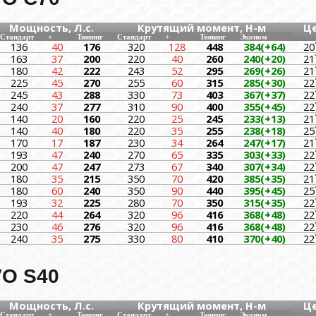
Мощность, Л.с.
Крутящий момент, Н-м
Ц
Стандарт
+
Тюнинг
Стандарт
+
Тюнинг
Эконом
136
40
176
320
128
448
384(+64)
20
163
37
200
220
40
260
240(+20)
21
180
42
222
243
52
295
269(+26)
21
225
45
270
255
60
315
285(+30)
22
245
43
288
330
73
403
367(+37)
22
240
37
277
310
90
400
355(+45)
22
140
20
160
220
25
245
233(+13)
21
140
40
180
220
35
255
238(+18)
25
170
17
187
230
34
264
247(+17)
21
193
47
240
270
65
335
303(+33)
22
200
47
247
273
67
340
307(+34)
22
180
35
215
350
70
420
385(+35)
21
180
60
240
350
90
440
395(+45)
25
193
32
225
280
70
350
315(+35)
22
220
44
264
320
96
416
368(+48)
22
230
46
276
320
96
416
368(+48)
22
240
35
275
330
80
410
370(+40)
22
O S40
Мощность, Л.с.
Крутящий момент, Н-м
Ц
Стандарт
+
Тюнинг
Стандарт
+
Тюнинг
Эконом