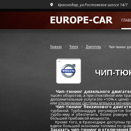
Краснодар, ул.Ростовское шоссе 14/7
ГЛАВ
Главная
Услуги
Двигатель
Чип-тюнинг ди
ЧИП-ТЮ
Чип-тюнинг дизельного двигател
тысяч оборотов, а при спокойной или тр
дополнительные услуги (по +10% к цене) 
или
отключение системы впрыска мочевин
Чип-тюнинг бензинового двигате
турбиной. Турбонаддув регулируется бл
турбо-яму и обеспечить более ровную 
большей прибавкой мощности.
Кроме того, в Краснодаре доступны пр
вдвое большей экономии топлива по сра
Заказать чип-тюнинг и отключения В