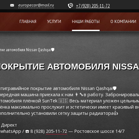
europecar@mail.ru
+7 (928) 205-11-72
ГЛАВНАЯ
УСЛУГИ
НАШИ РАБОТЫ
О КОМПАНИИ
тие автомобиля Nissan Qashqai🛡
ОКРЫТИЕ АВТОМОБИЛЯ NISSA
тигравийное покрытие автомобиля Nissan Qashqai🛡
ередная машина приехала к нам 👨‍🔧в работу. Забронирова
томобиля плёнкой SunTek 🇺🇸 Весь материал уложен цельным
ёнка максимально прослужит и эстетически имеет красивый 
ополнительно установили сетку защиты радиатора👍
 Директ
whatsApp / ☎️ 8 (928)
205-11-72
— Ростовское шоссе 14/7