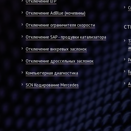
Отключение ЕГР
С
Отключение AdBlue (мочевины)
Отключение ограничителя скорости
СТ
Отключение SAP - продувки катализатора
Т
а
Отключение вихревых заслонок
Р
Отключение дроссельных заслонок
Б
Компьютерная диагностика
А
SCN Кодирование Mercedes