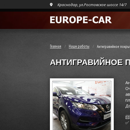
Краснодар, ул.Ростовское шоссе 14/7
Главная
Наши работы
Антигравийное покры
АНТИГРАВИЙНОЕ П
Ан
Оч
ав
пл
Д
📨
✅ 