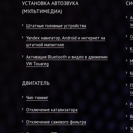
УСТАНОВКА АВТОЗВУКА
СИ
(МУЛЬТИМЕДИА)
А
э
Штатные головные устройства
С
Yandex навигатор, Android и интернет на
штатной магнитоле
К
Активация Bluetooth и видео в движении
М
VW Touareg
К
ДВИГАТЕЛЬ
П
с
Чип-тюнинг
Р
Отключение катализатора
В
Отключение сажевого фильтра
Х