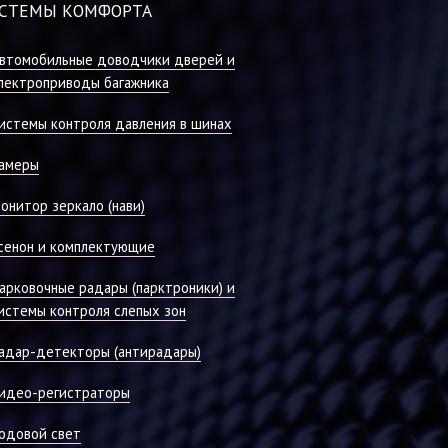
СТЕМЫ КОМФОРТА
втомобильные доводчики дверей и
лектроприводы багажника
истемы контроля давления в шинах
амеры
онитор зеркало (нави)
сенон и комплектующие
арковочные радары (парктроники) и
истемы контроля слепых зон
адар-детекторы (антирадары)
идео-регистраторы
одовой свет