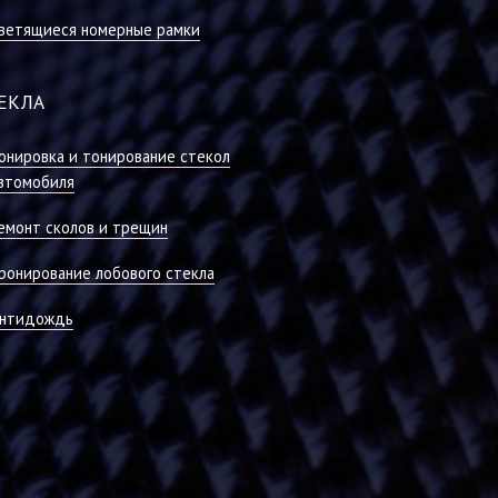
ветящиеся номерные рамки
ЕКЛА
онировка и тонирование стекол
втомобиля
емонт сколов и трещин
ронирование лобового стекла
нтидождь