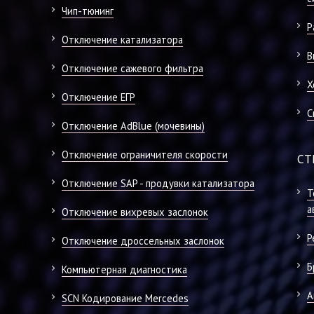
Чип-тюнинг
Р
Отключение катализатора
В
Отключение сажевого фильтра
Х
Отключение ЕГР
С
Отключение AdBlue (мочевины)
Отключение ограничителя скорости
СТ
Отключение SAP - продувки катализатора
Т
а
Отключение вихревых заслонок
Р
Отключение дроссельных заслонок
Б
Компьютерная диагностика
А
SCN Кодирование Mercedes