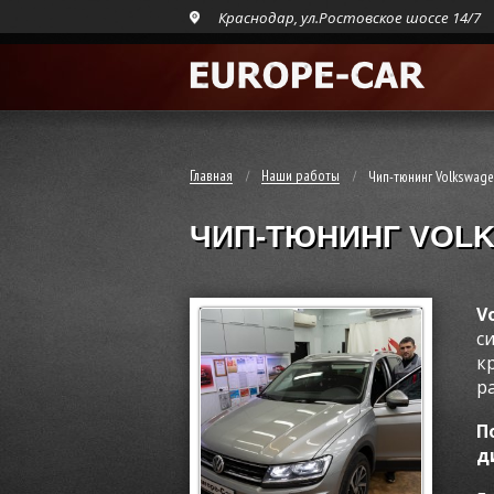
Краснодар, ул.Ростовское шоссе 14/7
Главная
Наши работы
Чип-тюнинг Volkswagen
ЧИП-ТЮНИНГ VOLKS
V
с
к
р
П
д