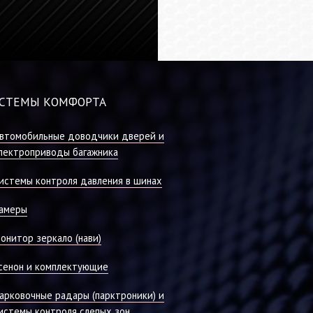
СТЕМЫ КОМФОРТА
втомобильные доводчики дверей и
лектроприводы багажника
истемы контроля давления в шинах
амеры
онитор зеркало (нави)
сенон и комплектующие
арковочные радары (парктроники) и
истемы контроля слепых зон