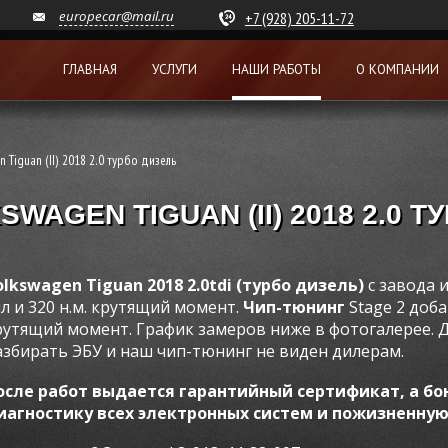
europecar@mail.ru
+7 (928) 205-11-72
ГЛАВНАЯ
УСЛУГИ
НАШИ РАБОТЫ
О КОМПАНИИ
 Tiguan (II) 2018 2.0 турбо дизель
WAGEN TIGUAN (II) 2018 2.0 
olkswagen Tiguan 2018 2.0tdi (турбо дизель)
с завода
ил и 320 н.м. крутящий момент.
Чип-тюнинг
Stage 2 доба
рутящий момент.
График замеров ниже в фотогалерее.
Д
азбирать ЭБУ и наш чип-тюнинг не виден дилерам.
осле работ выдается гарантийный сертификат, а бо
иагностику всех электронных систем и пожизненную