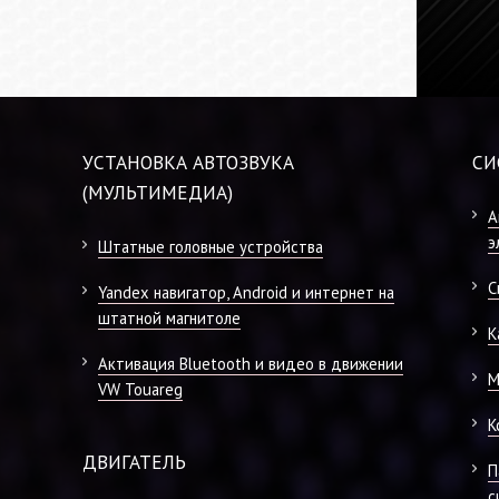
УСТАНОВКА АВТОЗВУКА
СИ
(МУЛЬТИМЕДИА)
А
э
Штатные головные устройства
С
Yandex навигатор, Android и интернет на
штатной магнитоле
К
Активация Bluetooth и видео в движении
М
VW Touareg
К
ДВИГАТЕЛЬ
П
с