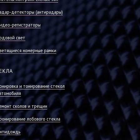
адар-детекторы (антирадары)
идео-регистраторы
одовой свет
ветящиеся номерные рамки
ЕКЛА
онировка и тонирование стекол
втомобиля
емонт сколов и трещин
ронирование лобового стекла
нтидождь