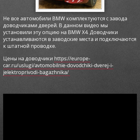
Не все автомобили BMW комплектуются с завода
доводчиками дверей. В данном видео мы
установили эту опцию на BMW X4. Доводчики
устанавливаются в заводские места и подключаются
к штатной проводке.
Цены на доводчики
https://europe-
car.ru/uslugi/avtomobilnie-dovodchiki-dverej-i-
jelektroprivodi-bagazhnika/