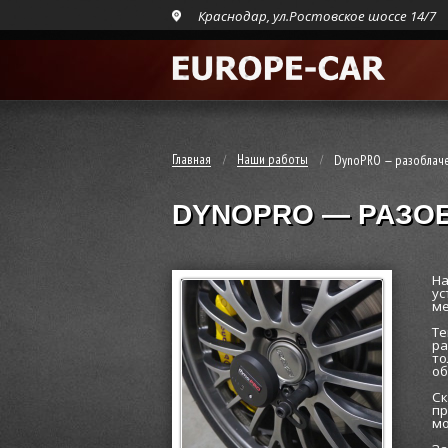
Краснодар, ул.Ростовское шоссе 14/7
Главная
Наши работы
DynoPRO — разоблаче
DYNOPRO — РАЗО
На
ус
ме
Те
ра
то
об
Ск
пр
мо