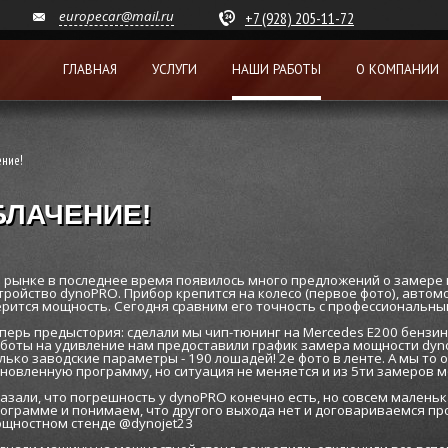
europecar@mail.ru
+7 (928) 205-11-72
ГЛАВНАЯ
УСЛУГИ
НАШИ РАБОТЫ
О КОМПАНИИ
ние!
БЛАЧЕНИЕ!
 рынке в последнее время появилось много предложений о замере 
тройство dynoPRO. Прибор крепится на колесо (первое фото), автом
рится мощность. Сегодня сравним его точность с профессиональн
перь предыстория: сделали мы чип-тюнинг на Mercedes E200 бензин 
боты на удивление нам предоставили график замера мощности dyn
лько заводские параметры - 190 лошадей! 2е фото в ленте. А мы то
новленную программу, но ситуация не меняется и из 5ти замеров м
азали, что погрешность у dynoPRO конечно есть, но совсем маленька
ограмме и понимаем, что другого выхода нет и договариваемся п
щностном стенде @dynojet23