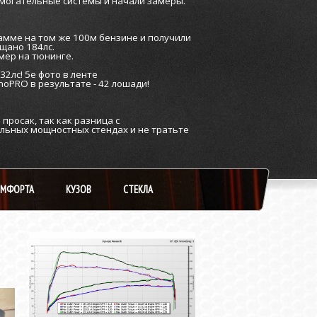
омогательные системы и начали замеры.
амме на том же 100м бензине и получили
ещано 184лс.
мер на тюнинге.
2лс! 5е фото в ленте
noPRO в результате - 42 лошади!
росак, так как разница с
льных мощностных стендах и не тратьте
ОМФОРТА
КУЗОВ
СТЕКЛА