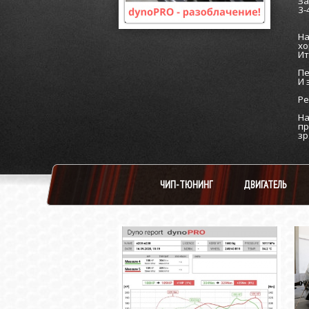
За
3-
На
хо
Ит
Пе
И 
Ре
На
пр
зр
ЧИП-ТЮНИНГ
ДВИГАТЕЛЬ