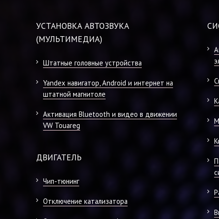
УСТАНОВКА АВТОЗВУКА
СИ
(МУЛЬТИМЕДИА)
А
э
Штатные головные устройства
С
Yandex навигатор, Android и интернет на
штатной магнитоле
К
Активация Bluetooth и видео в движении
М
VW Touareg
К
ДВИГАТЕЛЬ
П
с
Чип-тюнинг
Р
Отключение катализатора
В