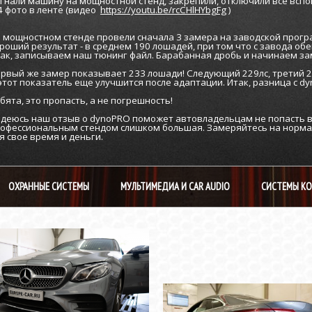
гнали машину на мощностной стенд, закрепили, отключили все всп
4 фото в ленте
(видео
https://youtu.be/rcCHlHYbgFg
)
 мощностном стенде провели сначала 3 замера на заводской прогр
роший результат - в среднем 190 лошадей, при том что с завода об
ак, записываем наш тюнинг файл. Барабанная дробь и начинаем за
рвый же замер показывает 233 лошади! Следующий 229лс, третий 23
этот показатель еще улучшится после адаптации. Итак, разница с dy
бята, это пропасть, а не погрешность!
деюсь наш отзыв о dynoPRO поможет автовладельцам не попасть в п
офессиональным стендом слишком большая. Замеряйтесь на норма
я свое время и деньги.
ОХРАННЫЕ СИСТЕМЫ
МУЛЬТИМЕДИА И CAR AUDIO
СИСТЕМЫ К