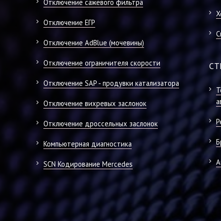
Отключение сажевого фильтра
Х
Отключение ЕГР
С
Отключение AdBlue (мочевины)
Отключение ограничителя скорости
СТ
Отключение SAP - продувки катализатора
Т
а
Отключение вихревых заслонок
Р
Отключение дроссельных заслонок
Б
Компьютерная диагностика
А
SCN Кодирование Mercedes