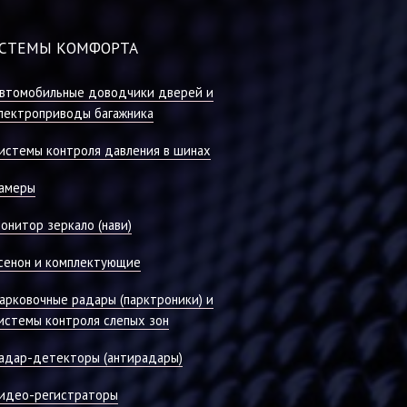
СТЕМЫ КОМФОРТА
втомобильные доводчики дверей и
лектроприводы багажника
истемы контроля давления в шинах
амеры
онитор зеркало (нави)
сенон и комплектующие
арковочные радары (парктроники) и
истемы контроля слепых зон
адар-детекторы (антирадары)
идео-регистраторы