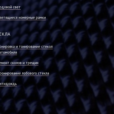
одовой свет
ветящиеся номерные рамки
ЕКЛА
онировка и тонирование стекол
втомобиля
емонт сколов и трещин
ронирование лобового стекла
нтидождь