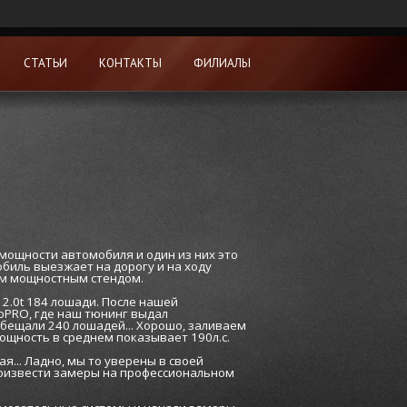
СТАТЬИ
КОНТАКТЫ
ФИЛИАЛЫ
мощности автомобиля и один из них это
обиль выезжает на дорогу и на ходу
ым мощностным стендом.
2.0t 184 лошади. После нашей
oPRO, где наш тюнинг выдал
 обещали 240 лошадей... Хорошо, заливаем
ощность в среднем показывает 190л.с.
я... Ладно, мы то уверены в своей
роизвести замеры на профессиональном