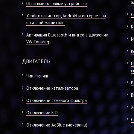
э
Штатные головные устройства
С
Yandex навигатор, Android и интернет на
штатной магнитоле
К
Активация Bluetooth и видео в движении
М
VW Touareg
К
ДВИГАТЕЛЬ
П
с
Чип-тюнинг
Р
Отключение катализатора
В
Отключение сажевого фильтра
Х
Отключение ЕГР
С
Отключение AdBlue (мочевины)