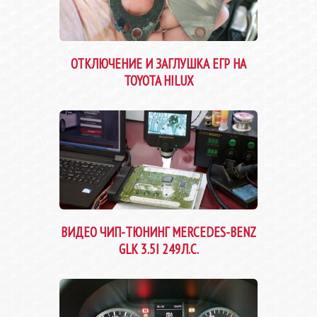
ОТКЛЮЧЕНИЕ И ЗАГЛУШКА ЕГР НА
TOYOTA HILUX
ВИДЕО ЧИП-ТЮНИНГ MERCEDES-BENZ
GLK 3.5I 249Л.С.