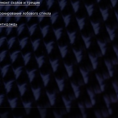
емонт сколов и трещин
ронирование лобового стекла
нтидождь