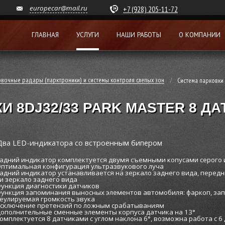
europecar@mail.ru
+7 (928) 205-11-72
ГЛАВНАЯ
УСЛУГИ
НАШИ РАБОТЫ
О КОМПАНИИ
вочные радары (парктроники) и системы контроля слепых зон
Система парковки 
И 8DJ32/33 PARK MASTER 8 Д
 Два LED-индикатора со встроенным бипером
Задний индикатор комплектуется двумя съемными копусами серого 
Оптимальная конфигурация ультразвукового луча
Задний индикатор устанавливается на зеркало заднего вида, передн
и зеркало заднего вида
Функция диагностики датчиков
Функция запоминания выносных элементов автомобиля: фаркоп, запа
Реулируемая громкость звука
Исключение претензий по ложным срабатываниям
Дополнительные сменные элементы корпуса датчика на 13°
Комплектуется 8 датчиками с углом наклона 6°, возможна работа с 