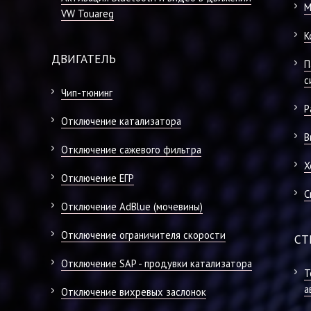
М
VW Touareg
К
ДВИГАТЕЛЬ
П
с
Чип-тюнинг
Р
Отключение катализатора
В
Отключение сажевого фильтра
Х
Отключение ЕГР
С
Отключение AdBlue (мочевины)
Отключение ограничителя скорости
СТ
Отключение SAP - продувки катализатора
Т
а
Отключение вихревых заслонок