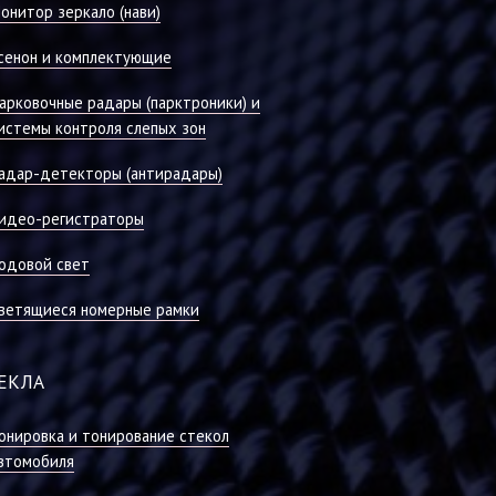
онитор зеркало (нави)
сенон и комплектующие
арковочные радары (парктроники) и
истемы контроля слепых зон
адар-детекторы (антирадары)
идео-регистраторы
одовой свет
ветящиеся номерные рамки
ЕКЛА
онировка и тонирование стекол
втомобиля