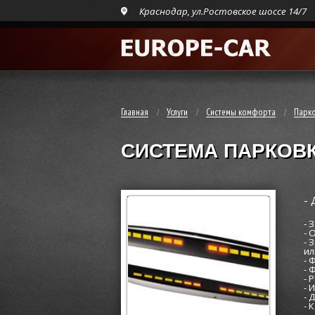
Краснодар, ул.Ростовское шоссе 14/7
Главная
Услуги
Системы комфорта
Парко
СИСТЕМА ПАРКОВК
-
- 
- 
- 
ил
- 
- 
- 
- 
- 
- 