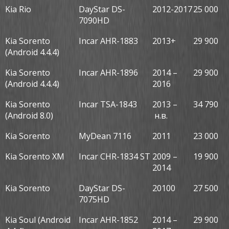
Kia Rio
DayStar DS-
2012-2017
25 000
7090HD
Kia Sorento
Incar AHR-1883
2013+
29 900
(Android 4.4.4)
Kia Sorento
Incar AHR-1896
2014 –
29 900
(Android 4.4.4)
2016
Kia Sorento
Incar TSA-1843
2013 –
34 790
(Android 8.0)
н.в.
Kia Sorento
MyDean 7116
2011
23 000
Kia Sorento XM
Incar CHR-1834 ST
2009 –
19 900
2014
Kia Sorento
DayStar DS-
20100
27 500
7075HD
Kia Soul (Android
Incar AHR-1852
2014 –
29 900