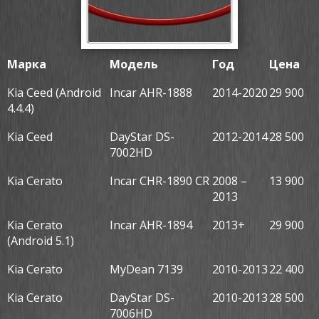
Марка
Модель
Год
Цена
Kia Ceed (Android
Incar AHR-1888
2014-2020
29 900
4.4.4)
Kia Ceed
DayStar DS-
2012-2014
28 500
7002HD
Kia Cerato
Incar CHR-1890 CR
2008 –
13 900
2013
Kia Cerato
Incar AHR-1894
2013+
29 900
(Android 5.1)
Kia Cerato
MyDean 7139
2010-2013
22 400
Kia Cerato
DayStar DS-
2010-2013
28 500
7006HD