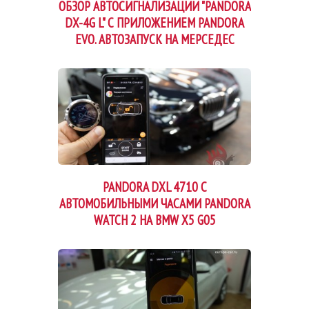
ОБЗОР АВТОСИГНАЛИЗАЦИИ "PANDORA
DX-4G L" С ПРИЛОЖЕНИЕМ PANDORA
EVO. АВТОЗАПУСК НА МЕРСЕДЕС
PANDORA DXL 4710 С
АВТОМОБИЛЬНЫМИ ЧАСАМИ PANDORA
WATCH 2 НА BMW X5 G05