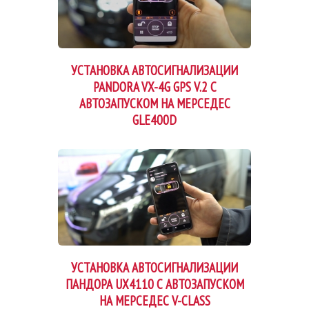
УСТАНОВКА АВТОСИГНАЛИЗАЦИИ
PANDORA VX-4G GPS V.2 С
АВТОЗАПУСКОМ НА МЕРСЕДЕС
GLE400D
УСТАНОВКА АВТОСИГНАЛИЗАЦИИ
ПАНДОРА UX4110 С АВТОЗАПУСКОМ
НА МЕРСЕДЕС V-CLASS