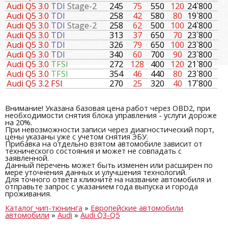
Audi Q5 3.0
TDI
Stage-2
245
75
550
120
24`800
Audi Q5 3.0
TDI
258
42
580
80
19`800
Audi Q5 3.0
TDI
Stage-2
258
62
500
100
24`800
Audi Q5 3.0
TDI
313
37
650
70
23`800
Audi Q5 3.0
TDI
326
79
650
100
23`800
Audi Q5 3.0
TDI
340
60
700
90
23`800
Audi Q5 3.0
TFSI
272
128
400
120
21`800
Audi Q5 3.0
TFSI
354
46
440
80
23`800
Audi Q5 3.2 FSI
270
25
320
40
17`800
Внимание! Указана базовая цена работ через OBD2, при
необходимости снятия блока управления - услуги дороже
на 20%.
При невозможности записи через диагностический порт,
цены указаны уже с учетом снятия ЭБУ.
Прибавка на отдельно взятом автомобиле зависит от
технического состояния и может не совпадать с
заявленной.
Данный перечень может быть изменен или расширен по
мере уточнения данных и улучшения технологий.
Для точного ответа кликните на название автомобиля и
отправьте запрос с указанием года выпуска и города
проживания.
Каталог чип-тюнинга
»
Европейские автомобили
автомобили
»
Audi
»
Audi Q3-Q5