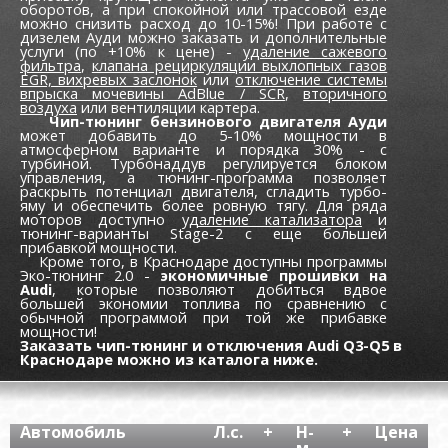
оборотов, а при спокойной или трассовой езде
можно снизить расход до 10-15%! При работе с
дизелем Ауди можно заказать и дополнительные
услуги (по +10% к цене) -
удаление сажевого
фильтра
,
клапана рециркуляции выхлопных газов
EGR,
вихревых заслонок
или
отключение системы
впрыска мочевины AdBlue / SCR
,
вторичного
воздуха
или вентиляции картера.
Чип-тюнинг бензинового двигателя Ауди
может добавить до 5-10% мощности в
атмосферном варианте и порядка 30% - с
турбиной. Турбонаддув регулируется блоком
управления, а тюнинг-программа позволяет
раскрыть потенциал двигателя, сгладить турбо-
яму и обеспечить более ровную тягу. Для ряда
моторов доступно
удаление катализатора
и
тюнинг-варианты Stage-2 с еще большей
прибавкой мощности.
Кроме того, в Краснодаре доступны программы
Эко-тюнинг 2.0 -
экономичные прошивки на
Audi
, которые позволяют добиться вдвое
большей экономии топлива по сравнению с
обычной программой при той же прибавке
мощности!
Заказать чип-тюнинг и отключения Audi Q3-Q5 в
Краснодаре можно из каталога ниже.
Автомобиль
Л.с.
+
Н-
+
Цена