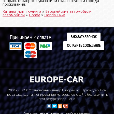
отправьте запрос с указанием года выпуска и города
проживания.
Каталог чип-тюнинга
»
Европейские автомобили
автомобили
»
Honda
»
Honda CR-V
Принимаем к оплате:
ЗАКАЗАТЬ ЗВОНОК
ОСТАВИТЬ СООБЩЕНИЕ
2004 - 2022 © Установочный центр Europe-Car | Краснодар. Все
права защищены. Копирование материалов с сайта без ссылки на
этот ресурс запрещено
Создание и продвижение сайта: Seozhdanov.ru