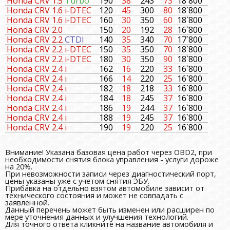
Honda CRV 1.5
Turbo
190
38
243
73
18`800
Honda CRV 1.6 i-DTEC
120
45
300
80
18`800
Honda CRV 1.6 i-DTEC
160
30
350
60
18`800
Honda CRV 2.0
150
20
192
28
16`800
Honda CRV 2.2
CTDI
140
35
340
70
17`800
Honda CRV 2.2 i-DTEC
150
35
350
70
18`800
Honda CRV 2.2 i-DTEC
180
30
350
90
18`800
Honda CRV 2.4 i
162
16
220
33
16`800
Honda CRV 2.4 i
166
14
220
25
16`800
Honda CRV 2.4 i
182
18
218
33
16`800
Honda CRV 2.4 i
184
18
245
37
16`800
Honda CRV 2.4 i
186
19
244
37
16`800
Honda CRV 2.4 i
188
19
245
37
16`800
Honda CRV 2.4 i
190
19
220
25
16`800
Внимание! Указана базовая цена работ через OBD2, при
необходимости снятия блока управления - услуги дороже
на 20%.
При невозможности записи через диагностический порт,
цены указаны уже с учетом снятия ЭБУ.
Прибавка на отдельно взятом автомобиле зависит от
технического состояния и может не совпадать с
заявленной.
Данный перечень может быть изменен или расширен по
мере уточнения данных и улучшения технологий.
Для точного ответа кликните на название автомобиля и