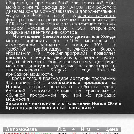
оборотов, а при спокойной или трассовой езде
можно снизить расход до 10-15%! При работе с
дизелем Хонда можно заказать и дополнительные
услуги (по +10% к цене) -
удаление сажевого
фильтра
,
клапана рециркуляции выхлопных газов
EGR,
вихревых заслонок
или
отключение системы
впрыска мочевины AdBlue / SCR
,
вторичного
воздуха
или вентиляции картера.
Чип-тюнинг бензинового двигателя Хонда
может добавить до 5-10% мощности в
атмосферном варианте и порядка 30% - с
турбиной. Турбонаддув регулируется блоком
управления, а тюнинг-программа позволяет
раскрыть потенциал двигателя, сгладить турбо-
яму и обеспечить более ровную тягу. Для ряда
моторов доступно
удаление катализатора
и
тюнинг-варианты Stage-2 с еще большей
прибавкой мощности.
Кроме того, в Краснодаре доступны программы
Эко-тюнинг 2.0 -
экономичные прошивки на
Honda
, которые позволяют добиться вдвое
большей экономии топлива по сравнению с
обычной программой при той же прибавке
мощности!
Заказать чип-тюнинг и отключения Honda CR-V в
Краснодаре можно из каталога ниже.
Автомобиль
Л.с.
+
Н-м
+
Цена