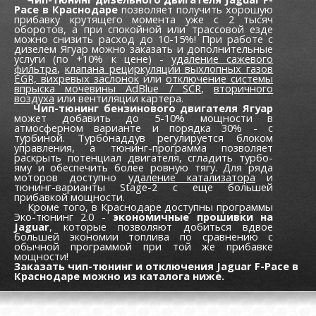
Pace в Краснодаре
позволяет получить хорошую
прибавку крутящего момента уже c 2 тысяч
оборотов, а при спокойной или трассовой езде
можно снизить расход до 10-15%! При работе с
дизелем Ягуар можно заказать и дополнительные
услуги (по +10% к цене) -
удаление сажевого
фильтра
,
клапана рециркуляции выхлопных газов
EGR,
вихревых заслонок
или
отключение системы
впрыска мочевины AdBlue / SCR
,
вторичного
воздуха
или вентиляции картера.
Чип-тюнинг бензинового двигателя Ягуар
может добавить до 5-10% мощности в
атмосферном варианте и порядка 30% - с
турбиной. Турбонаддув регулируется блоком
управления, а тюнинг-программа позволяет
раскрыть потенциал двигателя, сгладить турбо-
яму и обеспечить более ровную тягу. Для ряда
моторов доступно
удаление катализатора
и
тюнинг-варианты Stage-2 с еще большей
прибавкой мощности.
Кроме того, в Краснодаре доступны программы
Эко-тюнинг 2.0 -
экономичные прошивки на
Jaguar
, которые позволяют добиться вдвое
большей экономии топлива по сравнению с
обычной программой при той же прибавке
мощности!
Заказать чип-тюнинг и отключения Jaguar F-Pace в
Краснодаре можно из каталога ниже.