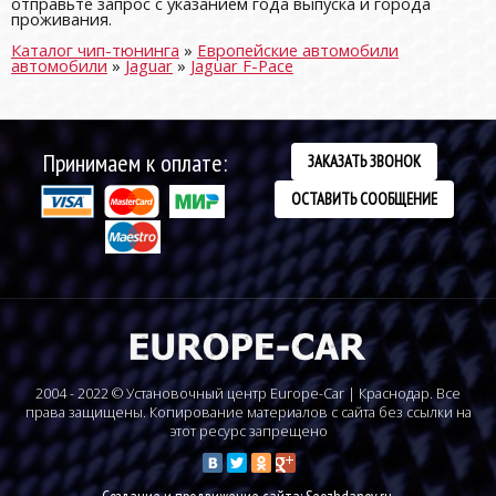
отправьте запрос с указанием года выпуска и города
проживания.
Каталог чип-тюнинга
»
Европейские автомобили
автомобили
»
Jaguar
»
Jaguar F-Pace
Принимаем к оплате:
ЗАКАЗАТЬ ЗВОНОК
ОСТАВИТЬ СООБЩЕНИЕ
2004 - 2022 © Установочный центр Europe-Car | Краснодар. Все
права защищены. Копирование материалов с сайта без ссылки на
этот ресурс запрещено