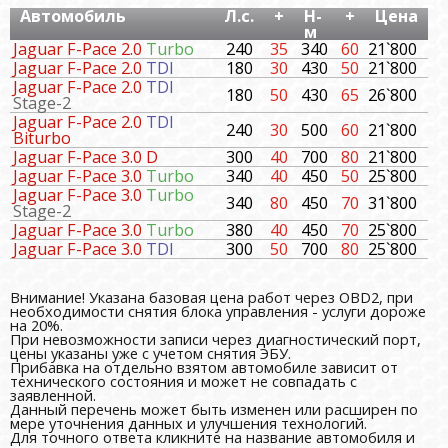
Автомобиль
Л.с.
+
Н-
+
Цена
м
Jaguar F-Pace 2.0
Turbo
240
35
340
60
21`800
Jaguar F-Pace 2.0
TDI
180
30
430
50
21`800
Jaguar F-Pace 2.0
TDI
180
50
430
65
26`800
Stage-2
Jaguar F-Pace 2.0
TDI
240
30
500
60
21`800
Biturbo
Jaguar F-Pace 3.0 D
300
40
700
80
21`800
Jaguar F-Pace 3.0
Turbo
340
40
450
50
25`800
Jaguar F-Pace 3.0
Turbo
340
80
450
70
31`800
Stage-2
Jaguar F-Pace 3.0
Turbo
380
40
450
70
25`800
Jaguar F-Pace 3.0
TDI
300
50
700
80
25`800
Внимание! Указана базовая цена работ через OBD2, при
необходимости снятия блока управления - услуги дороже
на 20%.
При невозможности записи через диагностический порт,
цены указаны уже с учетом снятия ЭБУ.
Прибавка на отдельно взятом автомобиле зависит от
технического состояния и может не совпадать с
заявленной.
Данный перечень может быть изменен или расширен по
мере уточнения данных и улучшения технологий.
Для точного ответа кликните на название автомобиля и