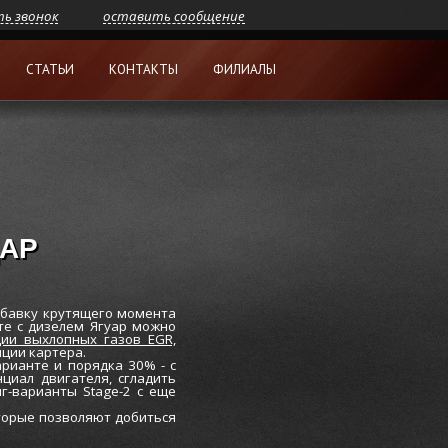
ть звонок
оставить сообщение
СТАТЬИ
КОНТАКТЫ
ФИЛИАЛЫ
ДАР
бавку крутящего момента
оте с дизелем Ягуар можно
ции выхлопных газов EGR,
ции картера.
рианте и порядка 30% - с
циал двигателя, сгладить
г-варианты Stage-2 с еще
оторые позволяют добиться