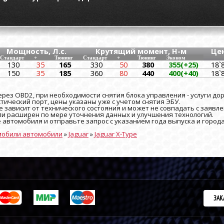
Мощность, Л.с.
Крутящий момент, Н-м
Це
Стандарт
+
Тюнинг
Стандарт
+
Тюнинг
Эконом
130
35
165
330
50
380
355(+25)
18`
150
35
185
360
80
440
400(+40)
18`
рез OBD2, при необходимости снятия блока управления - услуги до
ический порт, цены указаны уже с учетом снятия ЭБУ.
 зависит от технического состояния и может не совпадать с заявле
и расширен по мере уточнения данных и улучшения технологий.
е автомобиля и отправьте запрос с указанием года выпуска и город
мобили автомобили
»
Jaguar
»
Jaguar X-Type
ЗАК