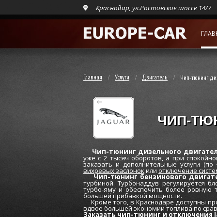
Краснодар, ул.Ростовское шоссе 14/7
ГЛАВ
Главная
Услуги
Двигатель
Чип-тюнинг ди
ЧИП-ТЮ
Чип-тюнинг дизельного двигателя
уже c 2 тысяч оборотов, а при спокойн
заказать и дополнительные услуги (по
вихревых заслонок
или
отключение систе
Чип-тюнинг бензинового двигате
турбиной. Турбонаддув регулируется бл
турбо-яму и обеспечить более ровную 
большей прибавкой мощности.
Кроме того, в Краснодаре доступны пр
вдвое большей экономии топлива по сра
Заказать чип-тюнинг и отключения J