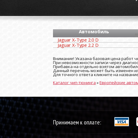
Автомобиль
Jaguar X-Type 2.0 D
Jaguar X-Type 2.2 D
Внимание! Указана базовая цена работ че
При невозможности записи через диагност
Прибавка на отдельно взятом автомобиле
Данный перечень может быть изменен ил
Для точного ответа кликните на названи
Каталог чип-тюнинга
»
Европейские авто
Принимаем к оплате: