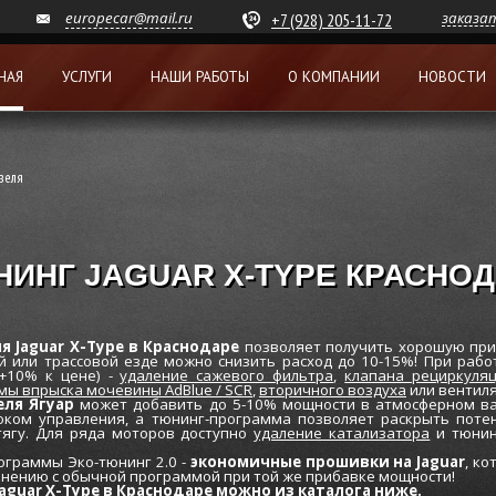
europecar@mail.ru
заказа
+7 (928) 205-11-72
НАЯ
УСЛУГИ
НАШИ РАБОТЫ
О КОМПАНИИ
НОВОСТИ
зеля
НИНГ JAGUAR X-TYPE КРАСНО
 Jaguar X-Type в Краснодаре
позволяет получить хорошую при
ой или трассовой езде можно снизить расход до 10-15%! При раб
 +10% к цене) -
удаление сажевого фильтра
,
клапана рециркуля
мы впрыска мочевины AdBlue / SCR
,
вторичного воздуха
или вентиля
ля Ягуар
может добавить до 5-10% мощности в атмосферном ва
оком управления, а тюнинг-программа позволяет раскрыть потен
тягу. Для ряда моторов доступно
удаление катализатора
и тюнин
ограммы Эко-тюнинг 2.0 -
экономичные прошивки на Jaguar
, к
внению с обычной программой при той же прибавке мощности!
aguar X-Type в Краснодаре можно из каталога ниже.