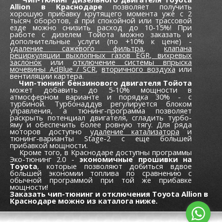
Allion в Краснодаре
позволяет получить
хорошую прибавку крутящего момента уже c 2
тысяч оборотов, а при спокойной или трассовой
езде можно снизить расход до 10-15%! При
работе с дизелем Тойота можно заказать и
дополнительные услуги (по +10% к цене) -
удаление сажевого фильтра
,
клапана
рециркуляции выхлопных газов EGR,
вихревых
заслонок
или
отключение системы впрыска
мочевины AdBlue / SCR
,
вторичного воздуха
или
вентиляции картера.
Чип-тюнинг бензинового двигателя Тойота
может добавить до 5-10% мощности в
атмосферном варианте и порядка 30% - с
турбиной. Турбонаддув регулируется блоком
управления, а тюнинг-программа позволяет
раскрыть потенциал двигателя, сгладить турбо-
яму и обеспечить более ровную тягу. Для ряда
моторов доступно
удаление катализатора
и
тюнинг-варианты Stage-2 с еще большей
прибавкой мощности.
Кроме того, в Краснодаре доступны программы
Эко-тюнинг 2.0 -
экономичные прошивки на
Toyota
, которые позволяют добиться вдвое
большей экономии топлива по сравнению с
обычной программой при той же прибавке
мощности!
Заказать чип-тюнинг и отключения Toyota Allion в
Краснодаре можно из каталога ниже.