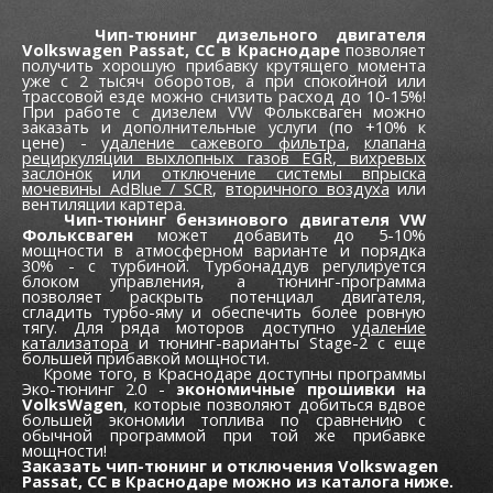
Чип-тюнинг дизельного двигателя
Volkswagen Passat, CC в Краснодаре
позволяет
получить хорошую прибавку крутящего момента
уже c 2 тысяч оборотов, а при спокойной или
трассовой езде можно снизить расход до 10-15%!
При работе с дизелем VW Фольксваген можно
заказать и дополнительные услуги (по +10% к
цене) -
удаление сажевого фильтра
,
клапана
рециркуляции выхлопных газов EGR,
вихревых
заслонок
или
отключение системы впрыска
мочевины AdBlue / SCR
,
вторичного воздуха
или
вентиляции картера.
Чип-тюнинг бензинового двигателя VW
Фольксваген
может добавить до 5-10%
мощности в атмосферном варианте и порядка
30% - с турбиной. Турбонаддув регулируется
блоком управления, а тюнинг-программа
позволяет раскрыть потенциал двигателя,
сгладить турбо-яму и обеспечить более ровную
тягу. Для ряда моторов доступно
удаление
катализатора
и тюнинг-варианты Stage-2 с еще
большей прибавкой мощности.
Кроме того, в Краснодаре доступны программы
Эко-тюнинг 2.0 -
экономичные прошивки на
VolksWagen
, которые позволяют добиться вдвое
большей экономии топлива по сравнению с
обычной программой при той же прибавке
мощности!
Заказать чип-тюнинг и отключения Volkswagen
Passat, CC в Краснодаре можно из каталога ниже.