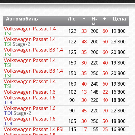
Автомобиль
Л.с.
+
Н-
+
Цена
м
Volkswagen Passat 1.4
122
33
200
60
19`800
TSI
Volkswagen Passat 1.4
122
48
200
60
23`800
TSI
Stage-2
Volkswagen Passat B8 1.4
125
35
200
60
20`800
TSI
Volkswagen Passat 1.4
150
30
220
40
19`800
TSI
Volkswagen Passat B8 1.4
150
35
250
50
20`800
TSI
Volkswagen Passat 1.4
160
40
240
60
19`800
TSI
Volkswagen Passat 1.6
102
13
148
22
16`800
Volkswagen Passat 1.6
90
30
220
40
18`800
TDI
Volkswagen Passat 1.6
90
45
220
70
22`800
TDI
Stage-2
Volkswagen Passat 1.6
105
30
250
50
18`800
TDI
Volkswagen Passat 1.4 FSI
115
17
155
25
16`800