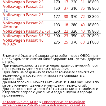
Volkswagen Passat 2.3
170
17
220
31
18`800
Volkswagen Passat 2.5
150
37
316
76
18`800
TDI
Volkswagen Passat 2.5
177
38
370
72
18`800
TDI
Volkswagen Passat 2.8
193
18
280
40
18`800
4Motion
Volkswagen Passat 3.2 FSI
250
22
320
40
19`800
Volkswagen Passat 3.6 FSI
300
23
350
45
20`800
Volkswagen Passat 4.0
275
25
370
63
21`800
W8 32V
Внимание! Указана базовая цена работ через OBD2, при
необходимости снятия блока управления - услуги дороже
на 20%.
При невозможности записи через диагностический порт,
цены указаны уже с учетом снятия ЭБУ.
Прибавка на отдельно взятом автомобиле зависит от
технического состояния и может не совпадать с
заявленной.
Данный перечень может быть изменен или расширен по
мере уточнения данных и улучшения технологий.
Для точного ответа кликните на название автомобиля и
отправьте запрос с указанием года выпуска и города
проживания.
Каталог чип-тюнинга
»
Европейские автомобили
автомобили
»
VolksWagen
»
Volkswagen Passat, CC