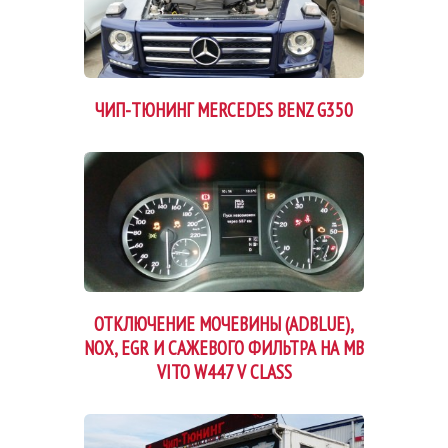
ЧИП-ТЮНИНГ MERCEDES BENZ G350
ОТКЛЮЧЕНИЕ МОЧЕВИНЫ (ADBLUE),
NOX, EGR И САЖЕВОГО ФИЛЬТРА НА MB
VITO W447 V CLASS