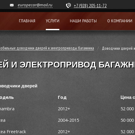
europecar@mail.ru
+7 (928) 205-11-72
ГЛАВНАЯ
УСЛУГИ
НАШИ РАБОТЫ
О КОМПАНИИ
обильные доводчики дверей и электроприводы багажника
Доводчики дверей и
Й И ЭЛЕКТРОПРИВОД БАГАЖН
оводчики дверей
одель
Год
Цена с
hambra
2012+
52 000
tea
2004-2015
50 000
tea Freetrack
2012+
52 000