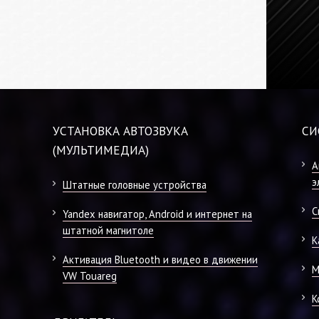
УСТАНОВКА АВТОЗВУКА
СИ
(МУЛЬТИМЕДИА)
А
э
Штатные головные устройства
С
Yandex навигатор, Android и интернет на
штатной магнитоле
К
Активация Bluetooth и видео в движении
М
VW Touareg
К