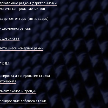
арковочные радары (парктроники) и
истемы контроля слепых зон
адар-детекторы (антирадары)
идео-регистраторы
одовой свет
ветящиеся номерные рамки
ЕКЛА
онировка и тонирование стекол
втомобиля
емонт сколов и трещин
ронирование лобового стекла