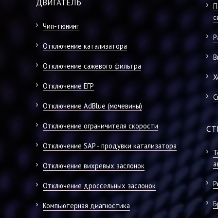
ДВИГАТЕЛЬ
П
с
Чип-тюнинг
Р
Отключение катализатора
В
Отключение сажевого фильтра
Х
Отключение ЕГР
С
Отключение AdBlue (мочевины)
Отключение ограничителя скорости
СТ
Отключение SAP - продувки катализатора
Т
а
Отключение вихревых заслонок
Р
Отключение дроссельных заслонок
Б
Компьютерная диагностика