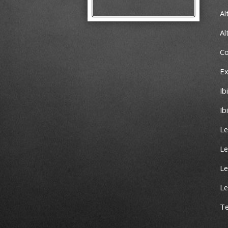
Al
Al
C
E
Ib
Ib
L
Le
Le
Le
Te