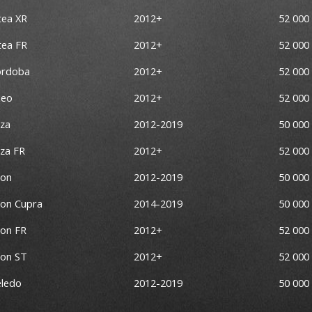
tea XR
2012+
52 000
tea FR
2012+
52 000
ordoba
2012+
52 000
xeo
2012+
52 000
iza
2012-2019
50 000
iza FR
2012+
52 000
eon
2012-2019
50 000
on Cupra
2014-2019
50
000
on FR
2012+
52 000
on ST
2012+
52 000
ledo
2012-2019
50
000